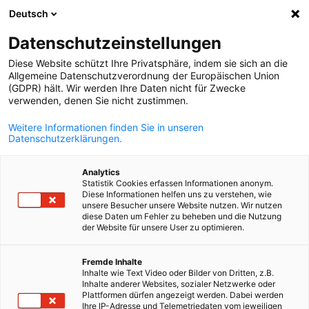
Deutsch
Suche öffnen
Navi
Ein
Info Hub
Datenschutzeinstellungen
Diese Website schützt Ihre Privatsphäre, indem sie sich an die
Hier finden Sie aktuelle Wirtschaftsinformationen zu
Allgemeine Datenschutzverordnung der Europäischen Union
(GDPR) hält. Wir werden Ihre Daten nicht für Zwecke
Deutschland und Frankreich – rechtlicher und steuerlicher
verwenden, denen Sie nicht zustimmen.
Art, zum deutsch-französischen Arbeitsmarkt und
Weitere Informationen finden Sie in unseren
Umweltnachrichten – sowie einen Überblick zu den von de
Datenschutzerklärungen.
AHK Frankreich angebotenen Veranstaltungsformaten.
Analytics
Statistik Cookies erfassen Informationen anonym.
Diese Informationen helfen uns zu verstehen, wie
unsere Besucher unsere Website nutzen. Wir nutzen
diese Daten um Fehler zu beheben und die Nutzung
Filter und Sortierung anzeigen
der Website für unsere User zu optimieren.
Filteroptionen wurden erfolgreich aktualisiert
German
Fremde Inhalte
Inhalte wie Text Video oder Bilder von Dritten, z.B.
Inhalte anderer Websites, sozialer Netzwerke oder
Plattformen dürfen angezeigt werden. Dabei werden
Ihre IP-Adresse und Telemetriedaten vom jeweiligen