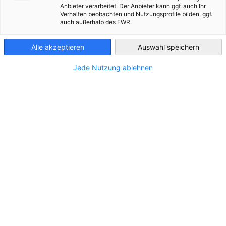
Anbieter verarbeitet. Der Anbieter kann ggf. auch Ihr
Verhalten beobachten und Nutzungsprofile bilden, ggf.
France
auch außerhalb des EWR.
Alle akzeptieren
Auswahl speichern
Jede Nutzung ablehnen
Loi AGEC: Wachsende Pflichten, steigende
Haftungsrisiken
NEUIGKEITEN
Warum Datenhoheit für Produzenten entscheidend
wird.
PRESSEMITTEILUNGEN