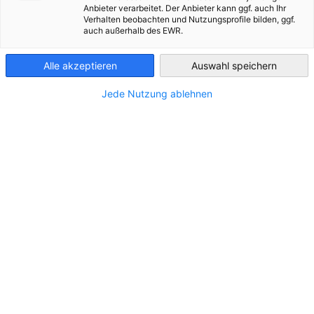
Anbieter verarbeitet. Der Anbieter kann ggf. auch Ihr
Verhalten beobachten und Nutzungsprofile bilden, ggf.
Manager de transition - trilingue - 67 (Bas-Rhin)
France
auch außerhalb des EWR.
Alle akzeptieren
Auswahl speichern
Après des expériences de développement stratégique pour le
Jede Nutzung ablehnen
Groupe de Brasseries allemand KARLSBERG en France, la
direction opérationnelle du centre européen de réparation
horlogères du Groupe américain FOSSIL et la mise en œuvre
d’un programme de transformation et de dynamisation au
sein de l’entreprise industrielle de plasturgie RIKUTEC
France, son objectif est de mettre à profit son expérience en
pilotage et performance (business développement –
rentabilité – management des équipes) pour une mission de
management de transition.
Tél : +33 680479946 Email :
slux67700@gmail.com