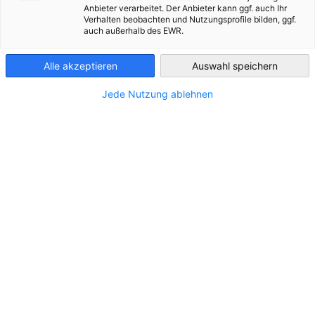
Anbieter verarbeitet. Der Anbieter kann ggf. auch Ihr
Verhalten beobachten und Nutzungsprofile bilden, ggf.
France
auch außerhalb des EWR.
Alle akzeptieren
Auswahl speichern
Jede Nutzung ablehnen
AHK Frankreich / AHK Frankreich
Spezial-Dossier Tech: Die deutsch-
französische Zusammenarbeit angesichts der
Herausforderungen der KI
In dieser Ausgabe:
KI: Wenn die deutsch-französische Zusammenarbeit