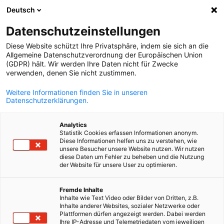
Deutsch
Suche öffnen
Navi
Ein
Datenschutzeinstellungen
Diese Website schützt Ihre Privatsphäre, indem sie sich an die
Allgemeine Datenschutzverordnung der Europäischen Union
(GDPR) hält. Wir werden Ihre Daten nicht für Zwecke
verwenden, denen Sie nicht zustimmen.
Weitere Informationen finden Sie in unseren
Datenschutzerklärungen.
Analytics
Statistik Cookies erfassen Informationen anonym.
Magazin CONTACT
Diese Informationen helfen uns zu verstehen, wie
unsere Besucher unsere Website nutzen. Wir nutzen
diese Daten um Fehler zu beheben und die Nutzung
der Website für unsere User zu optimieren.
Das Magazin CONTACT berichtet über aktuelle Themen der
German
deutsch-französischen Wirtschaftsbeziehungen. Es lässt
Fremde Inhalte
Experten zu Wort kommen und fördert den Wissensaustausch
Inhalte wie Text Video oder Bilder von Dritten, z.B.
(Wirtschaft, Arbeitsmarkt, Recht, Ausbildung...). In dieser Rubri
Inhalte anderer Websites, sozialer Netzwerke oder
Plattformen dürfen angezeigt werden. Dabei werden
finden Sie die aktuelle Ausgabe sowie die vorherigen Ausgaben.
Ihre IP-Adresse und Telemetriedaten vom jeweiligen