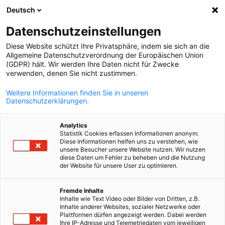
Deutsch
Suche öffnen
Navi
Ein
Datenschutzeinstellungen
Diese Website schützt Ihre Privatsphäre, indem sie sich an die
Allgemeine Datenschutzverordnung der Europäischen Union
(GDPR) hält. Wir werden Ihre Daten nicht für Zwecke
verwenden, denen Sie nicht zustimmen.
Weitere Informationen finden Sie in unseren
Datenschutzerklärungen.
Analytics
Statistik Cookies erfassen Informationen anonym.
Kultur- und Kreativwirtschaft
Diese Informationen helfen uns zu verstehen, wie
unsere Besucher unsere Website nutzen. Wir nutzen
diese Daten um Fehler zu beheben und die Nutzung
der Website für unsere User zu optimieren.
Die Kultur- und Kreativwirtschaft (KKW) ist ein wichtiger Motor
German
der europäischen Wirtschaft. In Frankreich und Deutschland
Fremde Inhalte
umfasst sie fast 250 000 Unternehmen und mehr als 1,5 Million
Inhalte wie Text Video oder Bilder von Dritten, z.B.
Arbeitsplätze und trägt zu Innovation, Wachstum und kulturell
Inhalte anderer Websites, sozialer Netzwerke oder
Plattformen dürfen angezeigt werden. Dabei werden
Strahlkraft bei. Die AHK Frankreich hat es sich zur Aufgabe
Ihre IP-Adresse und Telemetriedaten vom jeweiligen