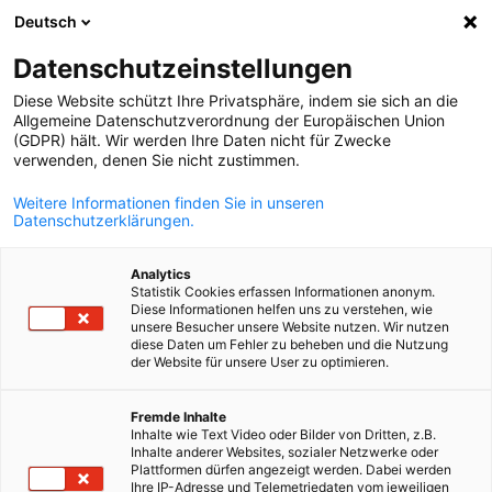
Deutsch
Suche öffnen
Navi
Ein
Datenschutzeinstellungen
Diese Website schützt Ihre Privatsphäre, indem sie sich an die
Allgemeine Datenschutzverordnung der Europäischen Union
(GDPR) hält. Wir werden Ihre Daten nicht für Zwecke
verwenden, denen Sie nicht zustimmen.
Weitere Informationen finden Sie in unseren
Datenschutzerklärungen.
Analytics
Statistik Cookies erfassen Informationen anonym.
© AdobeStock
Diese Informationen helfen uns zu verstehen, wie
Datenschutzerklärung und
unsere Besucher unsere Website nutzen. Wir nutzen
diese Daten um Fehler zu beheben und die Nutzung
der Website für unsere User zu optimieren.
Impressum
German
Fremde Inhalte
Inhalte wie Text Video oder Bilder von Dritten, z.B.
Die Deutsch-Französische Industrie- und Handelskammer (CFAC
Inhalte anderer Websites, sozialer Netzwerke oder
nimmt den Schutz Ihrer personenbezogenen Daten sehr ernst.
Plattformen dürfen angezeigt werden. Dabei werden
Ihre IP-Adresse und Telemetriedaten vom jeweiligen