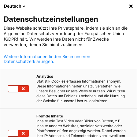
Deutsch
Suche öffnen
Navi
Ein
Datenschutzeinstellungen
Diese Website schützt Ihre Privatsphäre, indem sie sich an die
Allgemeine Datenschutzverordnung der Europäischen Union
(GDPR) hält. Wir werden Ihre Daten nicht für Zwecke
verwenden, denen Sie nicht zustimmen.
Weitere Informationen finden Sie in unseren
Datenschutzerklärungen.
Analytics
Statistik Cookies erfassen Informationen anonym.
© Bigstock
Diese Informationen helfen uns zu verstehen, wie
Unsere Mitglieder
unsere Besucher unsere Website nutzen. Wir nutzen
diese Daten um Fehler zu beheben und die Nutzung
der Website für unsere User zu optimieren.
German
Die AHK Frankreich aktualisiert ihre Website und die Darstellu
Fremde Inhalte
ihres Mitgliederverzeichnisses. Bis dieses online ist, können Sie
Inhalte wie Text Video oder Bilder von Dritten, z.B.
die Informationen über unsere Mitglieder im untenstehenden
Inhalte anderer Websites, sozialer Netzwerke oder
Plattformen dürfen angezeigt werden. Dabei werden
Formular anfordern.
Ihre IP-Adresse und Telemetriedaten vom jeweiligen