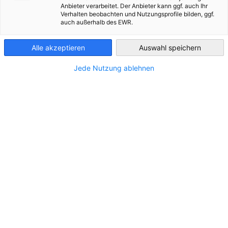
teilnehmen.
Anbieter verarbeitet. Der Anbieter kann ggf. auch Ihr
Verhalten beobachten und Nutzungsprofile bilden, ggf.
France
auch außerhalb des EWR.
Alle akzeptieren
Auswahl speichern
Jede Nutzung ablehnen
Deu
Die deutsch-französischen Preise
Kul
Die Deutsch-Französischen Preise wurden
Der 
2011 ins Leben gerufen und stehen seither
und 
unter der Schirmherrschaft der deutschen
anlä
und französischen Wirtschaftsministerien.
Vert