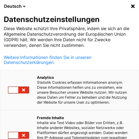
Deutsch
Suche öffnen
Navi
Ein
Datenschutzeinstellungen
Diese Website schützt Ihre Privatsphäre, indem sie sich an die
Allgemeine Datenschutzverordnung der Europäischen Union
(GDPR) hält. Wir werden Ihre Daten nicht für Zwecke
verwenden, denen Sie nicht zustimmen.
Weitere Informationen finden Sie in unseren
Datenschutzerklärungen.
Analytics
Statistik Cookies erfassen Informationen anonym.
© AdobeStock
Diese Informationen helfen uns zu verstehen, wie
Highlight-Events
unsere Besucher unsere Website nutzen. Wir nutzen
diese Daten um Fehler zu beheben und die Nutzung
der Website für unsere User zu optimieren.
German
Der Deutsch-Französische Wirtschaftstag, die Deutsch-
Fremde Inhalte
Französischen Preise der Wirtschaft sowie der Kultur- und
Inhalte wie Text Video oder Bilder von Dritten, z.B.
Kreativwirtschaft, Viva Technology: In dieser Rubrik finden Sie a
Inhalte anderer Websites, sozialer Netzwerke oder
Plattformen dürfen angezeigt werden. Dabei werden
Highlight-Events, die wir organisieren oder an denen wir
Ihre IP-Adresse und Telemetriedaten vom jeweiligen