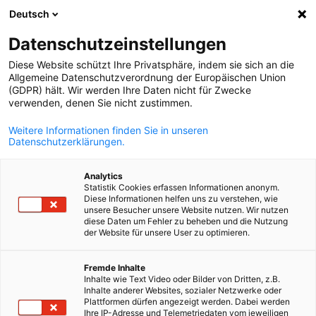
Deutsch
Suche öffnen
Navi
Ein
Datenschutzeinstellungen
Diese Website schützt Ihre Privatsphäre, indem sie sich an die
Allgemeine Datenschutzverordnung der Europäischen Union
(GDPR) hält. Wir werden Ihre Daten nicht für Zwecke
verwenden, denen Sie nicht zustimmen.
Weitere Informationen finden Sie in unseren
Datenschutzerklärungen.
Analytics
Statistik Cookies erfassen Informationen anonym.
© Bigstock
Diese Informationen helfen uns zu verstehen, wie
Testimonials unserer Mitgliede
unsere Besucher unsere Website nutzen. Wir nutzen
diese Daten um Fehler zu beheben und die Nutzung
der Website für unsere User zu optimieren.
German
Auf dieser Seite kommen unsere Mitglieder zu Wort. Welche Rol
Fremde Inhalte
spielt die deutsch-französische Zusammenarbeit in ihrer
Inhalte wie Text Video oder Bilder von Dritten, z.B.
Tätigkeit? Warum sind als Mitglied der AHK Frankreich
Inhalte anderer Websites, sozialer Netzwerke oder
Plattformen dürfen angezeigt werden. Dabei werden
beigetreten? Welche Vorteile haben sie davon?
Ihre IP-Adresse und Telemetriedaten vom jeweiligen