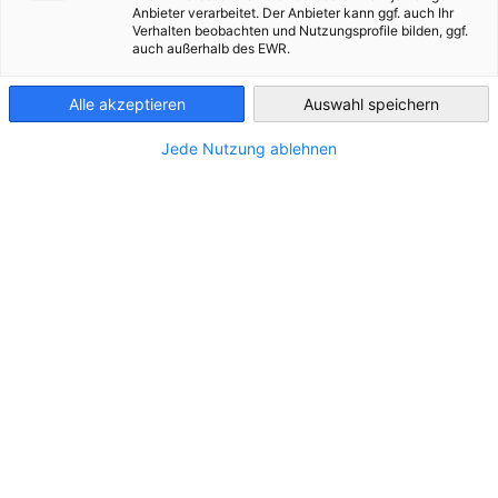
Anbieter verarbeitet. Der Anbieter kann ggf. auch Ihr
Témoignages : « Engagés au service du franco-
Verhalten beobachten und Nutzungsprofile bilden, ggf.
France
auch außerhalb des EWR.
allemand »
Alle akzeptieren
Auswahl speichern
Sandra Schmidt
Deutsch-Französisches Jugendwerk
Jede Nutzung ablehnen
Yves Le Gouguec
Dräger France
Maxime Graf
Max Media Communication
Aline Henry
Cap Dirigeant
Barbara Clarke (CEA Tech)