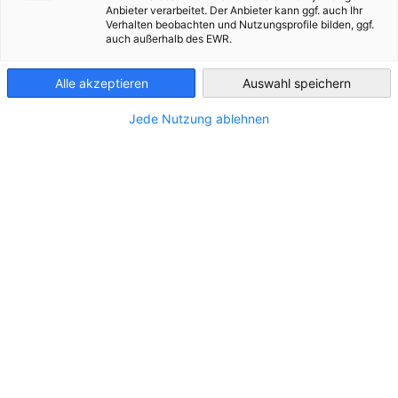
Lohnbuchhaltung und Fiskalvertretung und vieles mehr.
Anbieter verarbeitet. Der Anbieter kann ggf. auch Ihr
Verhalten beobachten und Nutzungsprofile bilden, ggf.
France
auch außerhalb des EWR.
Alle akzeptieren
Auswahl speichern
Jede Nutzung ablehnen
Markt- & Vertriebserfolg
Als zweitgrößte Volkswirtschaft Europas ist Frankreich ein
Schlüsselmarkt für deutsche Unternehmen. Langfristiger
Geschäftserfolg erfordert jedoch eine klare Strategie und