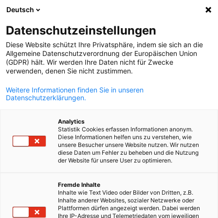
Deutsch
Suche öffnen
Navi
Ein
Datenschutzeinstellungen
Diese Website schützt Ihre Privatsphäre, indem sie sich an die
Dienstleistungen
Allgemeine Datenschutzverordnung der Europäischen Union
(GDPR) hält. Wir werden Ihre Daten nicht für Zwecke
verwenden, denen Sie nicht zustimmen.
Wenn es um Geschäftsbeziehungen im Nachbarland
Weitere Informationen finden Sie in unseren
Datenschutzerklärungen.
geht, ist die Deutsch-Französische Industrie- und
Handelskammer der erste Ansprechpartner. Gerade
Analytics
kleine und mittelständische Unternehmen können sich
Statistik Cookies erfassen Informationen anonym.
Diese Informationen helfen uns zu verstehen, wie
mit nahezu jeder Frage an uns wenden, ob es dabei um
unsere Besucher unsere Website nutzen. Wir nutzen
diese Daten um Fehler zu beheben und die Nutzung
die Markterschließung geht oder den Geschäftsausbau,
der Website für unsere User zu optimieren.
wenn sie bereits im Nachbarland aktiv sind. Wir
German
vermitteln Geschäftskontakte und Personal, erstellen
Fremde Inhalte
Inhalte wie Text Video oder Bilder von Dritten, z.B.
Verträge, beraten zu Gesellschaftsgründungen und
Inhalte anderer Websites, sozialer Netzwerke oder
Umweltcompliance, unterstützen bei der
Plattformen dürfen angezeigt werden. Dabei werden
Ihre IP-Adresse und Telemetriedaten vom jeweiligen