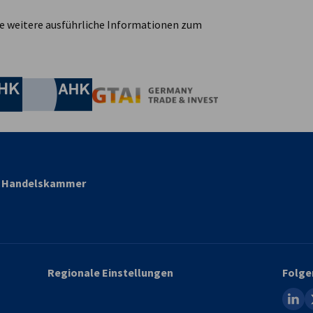
ie weitere ausführliche Informationen zum
irtschaft und Energie
Industrie- und Handelskammer
Industrie- und Handelskammer
AHK.de
Germany Trade & In
nd Handelskammer
Regionale Einstellungen
Folge
linked
x