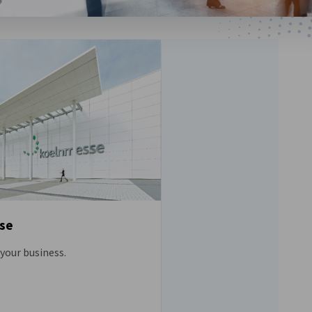
se
your business.