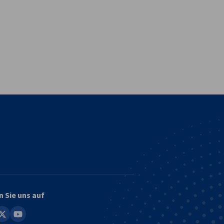
vest
n Sie uns auf
in
youtube