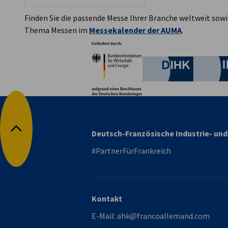
Finden Sie die passende Messe Ihrer Branche weltweit sow
Thema Messen im
Messekalender der AUMA
.
Partner
Bundesministerium für W
Deutsche 
Deutsch-Französische Industrie- u
Nach oben
#PartnerFürFrankreich
Kontakt
E-Mail:
ahk@francoallemand.com