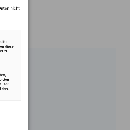
aten nicht
helfen
zen diese
er zu
tes,
werden
t. Der
ilden,