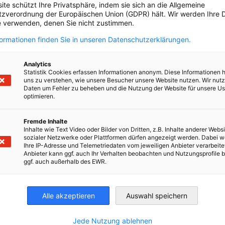
ite schützt Ihre Privatsphäre, indem sie sich an die Allgemeine
und Services.
zverordnung der Europäischen Union (GDPR) hält. Wir werden Ihre D
 verwenden, denen Sie nicht zustimmen.
formationen finden Sie in unseren Datenschutzerklärungen.
rnehmen
Analytics
Statistik Cookies erfassen Informationen anonym. Diese Informationen 
uns zu verstehen, wie unsere Besucher unsere Website nutzen. Wir nut
rlässliche Maßnahme, um Kontakte zu
Daten um Fehler zu beheben und die Nutzung der Website für unsere Us
optimieren.
ie Abteilung Marktberatung der AHK
elle Geschäfts- und Vertriebspartnersuche
Fremde Inhalte
organisieren und begleiten.
Inhalte wie Text Video oder Bilder von Dritten, z.B. Inhalte anderer Websi
sozialer Netzwerke oder Plattformen dürfen angezeigt werden. Dabei 
Ihre IP-Adresse und Telemetriedaten vom jeweiligen Anbieter verarbeite
Anbieter kann ggf. auch Ihr Verhalten beobachten und Nutzungsprofile b
ggf. auch außerhalb des EWR.
d Messen
Alle akzeptieren
Auswahl speichern
Jede Nutzung ablehnen