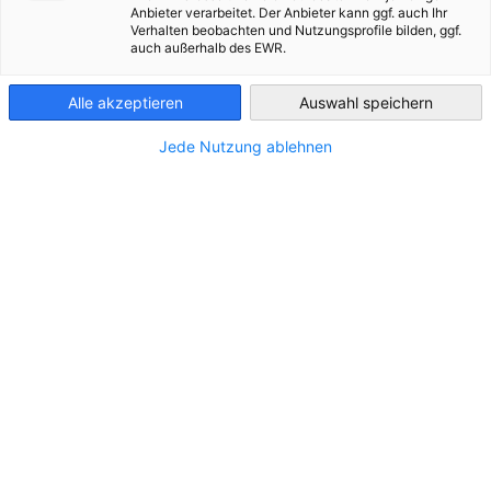
Anbieter verarbeitet. Der Anbieter kann ggf. auch Ihr
Verhalten beobachten und Nutzungsprofile bilden, ggf.
France
auch außerhalb des EWR.
Alle akzeptieren
Auswahl speichern
Jede Nutzung ablehnen
Inhalt kann nicht angezeigt
werden
Um den Inhalt anzuzeigen, erlauben Sie in den
Datenschutzeinstellungen die Anzeige von
Inhalten Dritter.
DATENSCHUTZEINSTELLUNGEN ÄNDERN