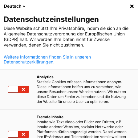
Deutsch
Suche öffnen
Navi
Ein
Datenschutzeinstellungen
Diese Website schützt Ihre Privatsphäre, indem sie sich an die
Allgemeine Datenschutzverordnung der Europäischen Union
(GDPR) hält. Wir werden Ihre Daten nicht für Zwecke
verwenden, denen Sie nicht zustimmen.
Weitere Informationen finden Sie in unseren
Datenschutzerklärungen.
Analytics
Statistik Cookies erfassen Informationen anonym.
Video
11/04/2026
Diese Informationen helfen uns zu verstehen, wie
unsere Besucher unsere Website nutzen. Wir nutzen
diese Daten um Fehler zu beheben und die Nutzung
Testimonial: Yun Luo
der Website für unsere User zu optimieren.
German
Fremde Inhalte
Yun Luo, CEO und Co-founder von ROSI
Inhalte wie Text Video oder Bilder von Dritten, z.B.
Inhalte anderer Websites, sozialer Netzwerke oder
Testimonials
unserer Mitglieder
Plattformen dürfen angezeigt werden. Dabei werden
Ihre IP-Adresse und Telemetriedaten vom jeweiligen