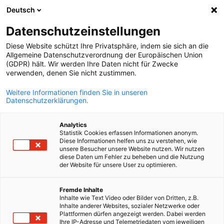
Deutsch
Suche öffnen
Navi
Ein
Datenschutzeinstellungen
Diese Website schützt Ihre Privatsphäre, indem sie sich an die
Allgemeine Datenschutzverordnung der Europäischen Union
(GDPR) hält. Wir werden Ihre Daten nicht für Zwecke
verwenden, denen Sie nicht zustimmen.
Weitere Informationen finden Sie in unseren
Datenschutzerklärungen.
Analytics
Statistik Cookies erfassen Informationen anonym.
News
21/05/2026
Diese Informationen helfen uns zu verstehen, wie
unsere Besucher unsere Website nutzen. Wir nutzen
diese Daten um Fehler zu beheben und die Nutzung
World Business Outlook:
der Website für unsere User zu optimieren.
German
Welche
Fremde Inhalte
Inhalte wie Text Video oder Bilder von Dritten, z.B.
Wachstumsperspektiven habe
Inhalte anderer Websites, sozialer Netzwerke oder
Plattformen dürfen angezeigt werden. Dabei werden
Ihre IP-Adresse und Telemetriedaten vom jeweiligen