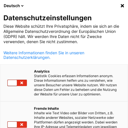
Deutsch
Suche öffnen
Navi
Ein
Deutsch-Französische Indus
Datenschutzeinstellungen
Diese Website schützt Ihre Privatsphäre, indem sie sich an die
Allgemeine Datenschutzverordnung der Europäischen Union
(GDPR) hält. Wir werden Ihre Daten nicht für Zwecke
verwenden, denen Sie nicht zustimmen.
Weitere Informationen finden Sie in unseren
Datenschutzerklärungen.
Analytics
Statistik Cookies erfassen Informationen anonym.
Diese Informationen helfen uns zu verstehen, wie
unsere Besucher unsere Website nutzen. Wir nutzen
diese Daten um Fehler zu beheben und die Nutzung
der Website für unsere User zu optimieren.
German
AHK Frankreich
Netzwerk und Vorteile
Interessenvertretung
Fremde Inhalte
Jubiläum 70 Jahre
Inhalte wie Text Video oder Bilder von Dritten, z.B.
Ihre Brücke zwischen Deutschland und Frankreich
Als Mitglied der größten Wirtschaftsvereinigung deutscher
Die AHK Frankreich vertritt die Interessen von Unternehmen
Inhalte anderer Websites, sozialer Netzwerke oder
Plattformen dürfen angezeigt werden. Dabei werden
und französischer Unternehmen profitieren Sie von einem
gegenüber Behörden und offiziellen Stellen in Frankreich.
1955-2025: 70 Jahre sind vergangen, seit die „Offizielle
Ihre IP-Adresse und Telemetriedaten vom jeweiligen