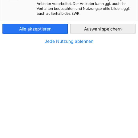
hervorragenden...
Mit...
Anbieter verarbeitet. Der Anbieter kann ggf. auch Ihr
Deutsch-Französische Handelskammer“ 1955 von einer
MEHR ANSEHEN
Verhalten beobachten und Nutzungsprofile bilden, ggf.
Handvoll deutscher...
France
auch außerhalb des EWR.
MEHR ANSEHEN
MEHR ANSEHEN
MEHR ANSEHEN
Alle akzeptieren
Auswahl speichern
Jede Nutzung ablehnen
Aktuelles
vorherige
nächste