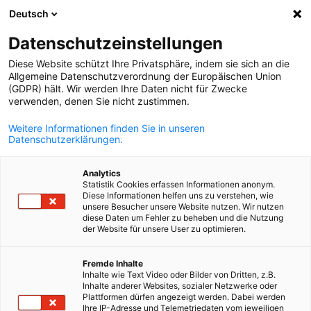
Deutsch
Suche öffnen
Navi
Ein
Datenschutzeinstellungen
Diese Website schützt Ihre Privatsphäre, indem sie sich an die
Allgemeine Datenschutzverordnung der Europäischen Union
(GDPR) hält. Wir werden Ihre Daten nicht für Zwecke
verwenden, denen Sie nicht zustimmen.
Weitere Informationen finden Sie in unseren
Datenschutzerklärungen.
Analytics
Statistik Cookies erfassen Informationen anonym.
© MaximePannier
Diese Informationen helfen uns zu verstehen, wie
Jubiläum 70 Jahre
unsere Besucher unsere Website nutzen. Wir nutzen
diese Daten um Fehler zu beheben und die Nutzung
der Website für unsere User zu optimieren.
German
1955-2025: 70 Jahre sind vergangen, seit die „Offizielle Deutsch
Fremde Inhalte
Französische Handelskammer“ 1955 von einer Handvoll
Inhalte wie Text Video oder Bilder von Dritten, z.B.
deutscher und französischer Unternehmen gegründet wurde. D
Inhalte anderer Websites, sozialer Netzwerke oder
Plattformen dürfen angezeigt werden. Dabei werden
wurde 2025 gebührend gefeiert!
Ihre IP-Adresse und Telemetriedaten vom jeweiligen