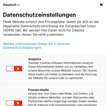
Deutsch
Suche öffnen
Navi
Ein
Datenschutzeinstellungen
Diese Website schützt Ihre Privatsphäre, indem sie sich an die
Allgemeine Datenschutzverordnung der Europäischen Union
(GDPR) hält. Wir werden Ihre Daten nicht für Zwecke
verwenden, denen Sie nicht zustimmen.
Weitere Informationen finden Sie in unseren
Datenschutzerklärungen.
Analytics
Statistik Cookies erfassen Informationen anonym.
AHK Frankreich
Diese Informationen helfen uns zu verstehen, wie
unsere Besucher unsere Website nutzen. Wir nutzen
diese Daten um Fehler zu beheben und die Nutzung
der Website für unsere User zu optimieren.
Ihre Brücke zwischen Deutschland und Frankreich
German
Deutsche und französische Unternehmen ergänzen sich in
Fremde Inhalte
Inhalte wie Text Video oder Bilder von Dritten, z.B.
vielen Bereichen, sie sind einander unerlässliche Partner für
Inhalte anderer Websites, sozialer Netzwerke oder
ein starkes Europa. Eine große Anzahl von
Plattformen dürfen angezeigt werden. Dabei werden
Ihre IP-Adresse und Telemetriedaten vom jeweiligen
grenzüberschreitenden Kooperationsprojekte in wichtigen