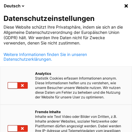
Deutsch
Suche öffnen
Navi
Ein
Datenschutzeinstellungen
Diese Website schützt Ihre Privatsphäre, indem sie sich an die
Allgemeine Datenschutzverordnung der Europäischen Union
(GDPR) hält. Wir werden Ihre Daten nicht für Zwecke
verwenden, denen Sie nicht zustimmen.
Weitere Informationen finden Sie in unseren
Datenschutzerklärungen.
Analytics
Statistik Cookies erfassen Informationen anonym.
assessmentQ
Diese Informationen helfen uns zu verstehen, wie
unsere Besucher unsere Website nutzen. Wir nutzen
diese Daten um Fehler zu beheben und die Nutzung
der Website für unsere User zu optimieren.
Die intuitive digitale Prüfungsplattform
German
Einstellung, Ausbildung, Zertifizierung:
Bewerten Sie Ihre
Fremde Inhalte
Inhalte wie Text Video oder Bilder von Dritten, z.B.
Talente wirklich genau?
Eine zuverlässige Beurteilung ist
Inhalte anderer Websites, sozialer Netzwerke oder
entscheidend, um die richtigen Fähigkeiten zu erkennen und
Plattformen dürfen angezeigt werden. Dabei werden
Ihre IP-Adresse und Telemetriedaten vom jeweiligen
fundierte Entscheidungen zu treffen.