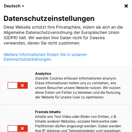
Deutsch
Suche öffnen
Navi
Ein
Datenschutzeinstellungen
Diese Website schützt Ihre Privatsphäre, indem sie sich an die
Allgemeine Datenschutzverordnung der Europäischen Union
(GDPR) hält. Wir werden Ihre Daten nicht für Zwecke
verwenden, denen Sie nicht zustimmen.
Weitere Informationen finden Sie in unseren
Datenschutzerklärungen.
Analytics
Statistik Cookies erfassen Informationen anonym.
Event
24/06/2026
Diese Informationen helfen uns zu verstehen, wie
unsere Besucher unsere Website nutzen. Wir nutzen
diese Daten um Fehler zu beheben und die Nutzung
Webinar „Digitale Souveränitä
der Website für unsere User zu optimieren.
German
und
Fremde Inhalte
Inhalte wie Text Video oder Bilder von Dritten, z.B.
Unternehmenskommunikatio
Inhalte anderer Websites, sozialer Netzwerke oder
Plattformen dürfen angezeigt werden. Dabei werden
Ihre IP-Adresse und Telemetriedaten vom jeweiligen