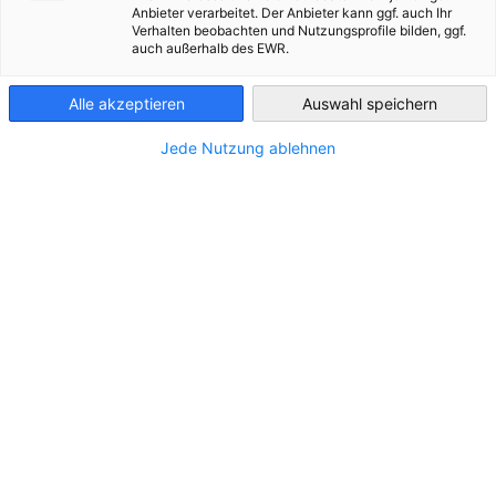
“
Anbieter verarbeitet. Der Anbieter kann ggf. auch Ihr
Verhalten beobachten und Nutzungsprofile bilden, ggf.
France
auch außerhalb des EWR.
24. Juni 2026 I 9:30 – 10:30 Uhr
Alle akzeptieren
Auswahl speichern
Jede Nutzung ablehnen
Gemeinsam mit unserem Mitglied
Innovaphone
angebotenes Webinar
Unternehmenskommunikation im digitalen Zeitalter: Wie
lassen sich neue Nutzungsgewohnheiten und Datenhoheit
miteinander vereinbaren?
Dieses Webinar bietet Überlegungen zu den neuen
Herausforderungen der Unternehmenskommunikation: Wie