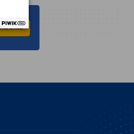
 INFO HUB
vest