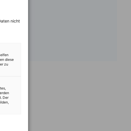
aten nicht
helfen
zen diese
er zu
tes,
werden
t. Der
ilden,