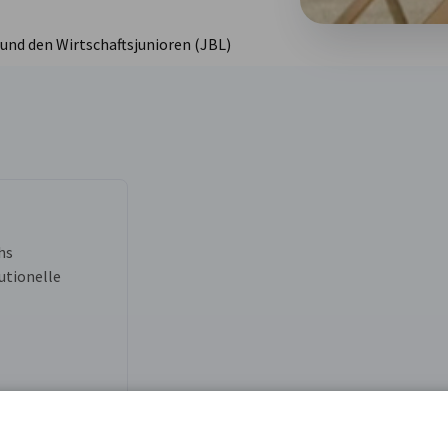
nd den Wirtschaftsjunioren (JBL)
hs
utionelle