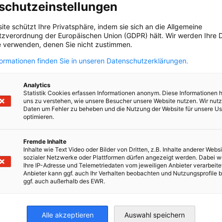
schutzeinstellungen
and.com
ite schützt Ihre Privatsphäre, indem sie sich an die Allgemeine
zverordnung der Europäischen Union (GDPR) hält. Wir werden Ihre D
 verwenden, denen Sie nicht zustimmen.
formationen finden Sie in unseren Datenschutzerklärungen.
Analytics
Statistik Cookies erfassen Informationen anonym. Diese Informationen 
uns zu verstehen, wie unsere Besucher unsere Website nutzen. Wir nut
Daten um Fehler zu beheben und die Nutzung der Website für unsere Us
optimieren.
Fremde Inhalte
Inhalte wie Text Video oder Bilder von Dritten, z.B. Inhalte anderer Websi
sozialer Netzwerke oder Plattformen dürfen angezeigt werden. Dabei 
Ihre IP-Adresse und Telemetriedaten vom jeweiligen Anbieter verarbeite
Anbieter kann ggf. auch Ihr Verhalten beobachten und Nutzungsprofile b
ggf. auch außerhalb des EWR.
en
en
 Xing teilen
Kopiere URL zum Clipboard
Alle akzeptieren
Auswahl speichern