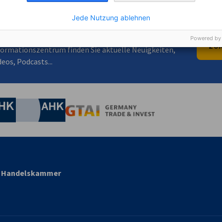
Jede Nutzung ablehnen
e etwas Anderes?
Powered by
ZUM
formationszentrum finden Sie aktuelle Neuigkeiten,
eos, Podcasts...
irtschaft und Energie
Industrie- und Handelskammer
Industrie- und Handelskammer
AHK.de
Germany Trade & In
nd Handelskammer