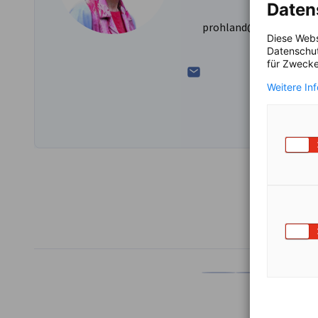
Daten
prohland@francoallem
Diese Webs
Datenschut
für Zwecke
Weitere In
TEILEN
Auf Facebook teilen
Auf LinkedIn teil
Auf X teil
Auf