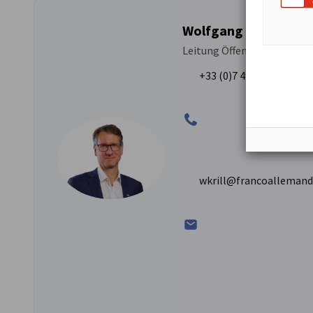
Wolfgang Krill de Ca
Leitung Öffentlichkeitsarbe
+33 (0)7 49 83 45 00
wkrill@francoalleman