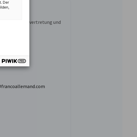
t. Der
ilden,
dt
ung Interessenvertretung und
itsarbeit
49 76 50 70
francoallemand.com