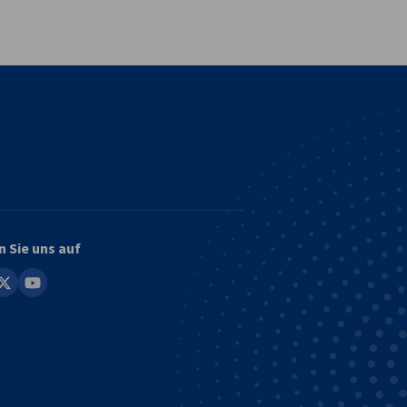
vest
n Sie uns auf
in
youtube