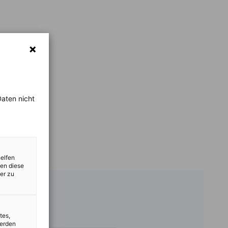
aten nicht
helfen
zen diese
er zu
tes,
werden