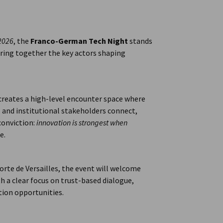
 2026
, the
Franco-German Tech Night
stands
bring together the key actors shaping
 creates a high-level encounter space where
s, and institutional stakeholders connect,
conviction:
innovation is strongest when
e.
Porte de Versailles, the event will welcome
 a clear focus on trust-based dialogue,
ion opportunities.