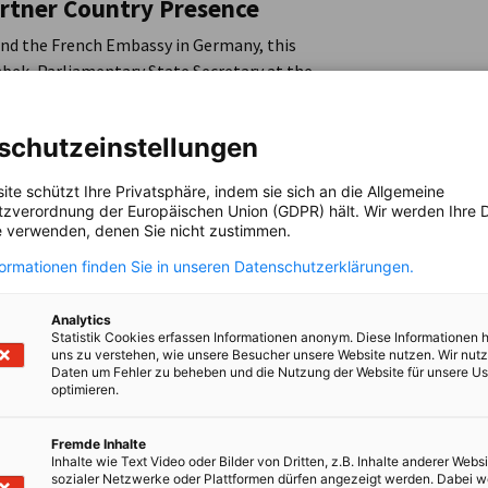
artner Country Presence
and the French Embassy in Germany, this
bek, Parliamentary State Secretary at the
rnisation and Stephan Steinlein, Ambassador
schutzeinstellungen
ite schützt Ihre Privatsphäre, indem sie sich an die Allgemeine
zverordnung der Europäischen Union (GDPR) hält. Wir werden Ihre D
 verwenden, denen Sie nicht zustimmen.
r the guiding principle
United by Friendship
,
riving force for innovation, economic
formationen finden Sie in unseren Datenschutzerklärungen.
anco-German Tech Night celebrates a connected
ic and private actors align to address shared
Analytics
Statistik Cookies erfassen Informationen anonym. Diese Informationen 
uns zu verstehen, wie unsere Besucher unsere Website nutzen. Wir nut
Daten um Fehler zu beheben und die Nutzung der Website für unsere Us
optimieren.
Fremde Inhalte
Inhalte wie Text Video oder Bilder von Dritten, z.B. Inhalte anderer Websi
sozialer Netzwerke oder Plattformen dürfen angezeigt werden. Dabei 