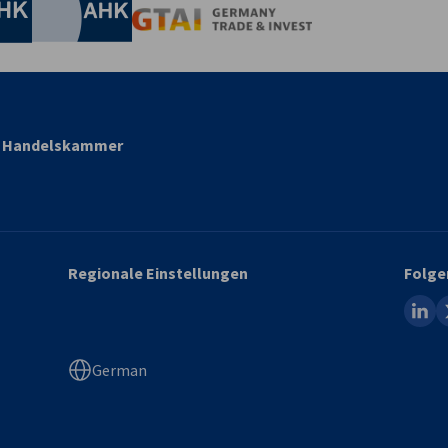
Industrie- und Handelskammer
Industrie- und Handelskammer
AHK.de
Germany Trade & In
nd Handelskammer
Regionale Einstellungen
Folge
linked
x
German