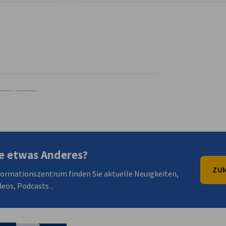
en
en
 Xing teilen
Kopiere URL zum Clipboard
e etwas Anderes?
ZUM
formationszentrum finden Sie aktuelle Neuigkeiten,
eos, Podcasts...
irtschaft und Energie