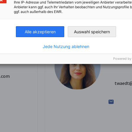
Ihre IP-Adresse und Telemetriedaten vom jeweiligen Anbieter verarbeite
Anbieter kann ggf. auch Ihr Verhalten beobachten und Nutzungsprofile b
pello
Tina Wae
ggf. auch außerhalb des EWR.
it, Events
Projektleit
Öffentlichke
Alle akzeptieren
Auswahl speichern
+33 (0)7 
Jede Nutzung ablehnen
Powered by
d.com
twaedt@