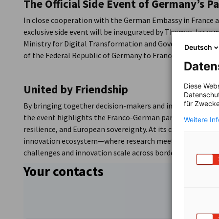
The Official Side Event of Germany’s P
In close cooperation with the German Embassy in France 
exclusive side event will be inaugurated by Thomas Jarzom
Ministry for Digital Transformation and Government Mode
Deutsch
of the Federal Republic of Germany to France.
Daten
Diese Webs
United by Friendship
Datenschut
für Zwecke
By bringing together decision-makers and innovators unde
the event highlights the Franco-German partnership as a d
Weitere In
resilience, and European sovereignty. At its core, the Fr
innovation ecosystem—where research meets industry, publ
challenges and innovation scale across borders.
Your contacts