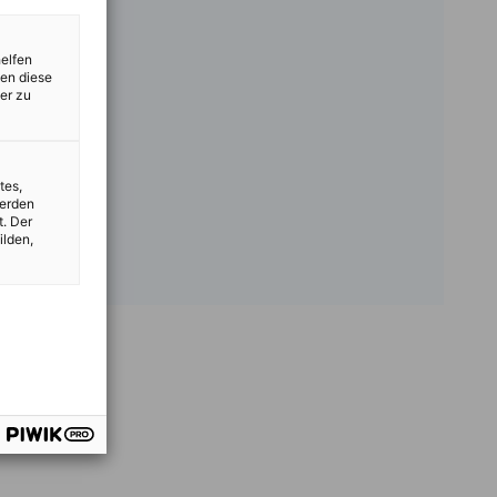
helfen
zen diese
er zu
tes,
werden
t. Der
ilden,