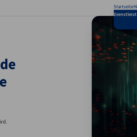
Startseite
H
stellungen schließen
Dienstleis
nde
de
rd.