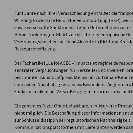
France
Fünf Jahre nach ihrer Verabschiedung entfaltet die französ
Wirkung: Erweiterte Herstellerverantwortung (REP), weit
sowie verschärfte Sanktionen stellen Unternehmen vor erh
Herausforderungen. Gleichzeitig setzt der europäische G
Verordnungspaket zusätzliche Akzente in Richtung Kreisla
Ressourceneffizienz.
Der Fachartikel „La loi AGEC – impacts et régime de respon
zentralen Verpflichtungen für Hersteller und Inverkehrbri
bestimmter Kunststoffprodukte bis hin zu Triman-Kennz
dem neuen Nachhaltigkeitsindex. Besonderes Augenmerk 
Sanktionsrisiken bei Verstößen gegen Informations- und
Ein zentrales Fazit: Ohne belastbare, strukturierte Prod
nicht möglich. Die Beschaffung dieser Informationen entl
zur Schlüsseldisziplin der regulatorischen Nachhaltigkeit. 
Kommunikationsplattformen mit Lieferanten werden dami