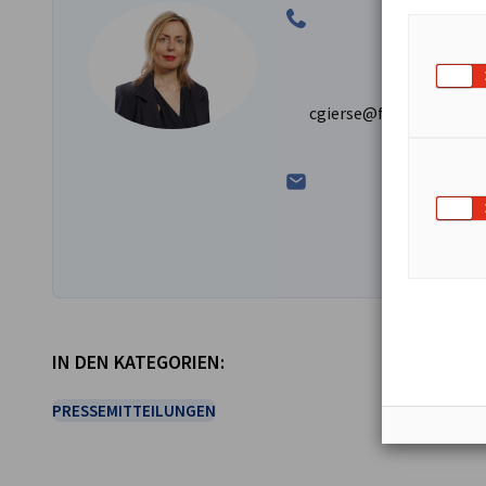
cgierse@francoallema
IN DEN KATEGORIEN:
PRESSEMITTEILUNGEN