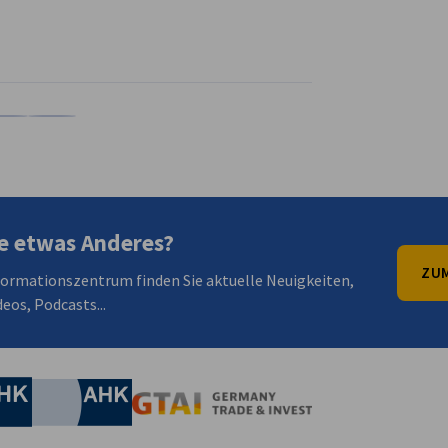
en
en
 Xing teilen
Kopiere URL zum Clipboard
e etwas Anderes?
ZUM
formationszentrum finden Sie aktuelle Neuigkeiten,
eos, Podcasts...
irtschaft und Energie
Industrie- und Handelskammer
Industrie- und Handelskammer
AHK.de
Germany Trade & In