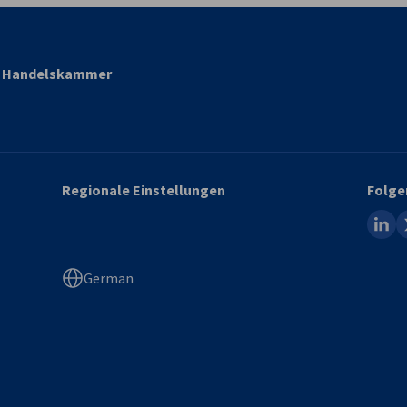
nd Handelskammer
Regionale Einstellungen
Folge
linked
x
German