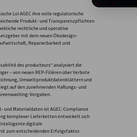
ische Loi AGEC ihre volle regulatorische
reichende Produkt- und Transparenzpflichten
ebliche rechtliche und operative
esetzgeber mit dem neuen Ökodesign-
ufwirtschaft, Reparierbarkeit und
sabilité des producteurs“ analysiert die
nger – von neuen REP-Filièren über Verbote
eichnung, Umweltproduktdatenblättern und
liegt auf den zunehmenden Haftungs- und
 Greenwashing-Vorgaben.
ukt- und Materialdaten ist AGEC-Compliance
ang komplexer Lieferketten entwickelt sich
Intelligente digitale
t zum entscheidenden Erfolgsfaktor.