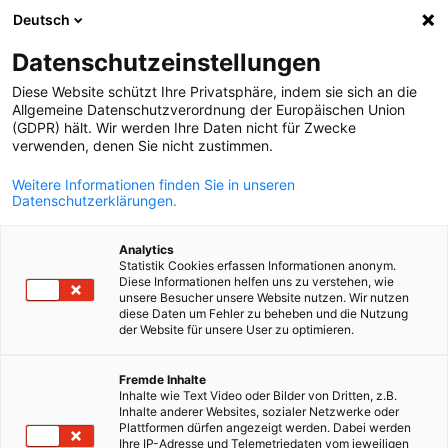
Deutsch
Suche öffnen
Navi
Ein
Datenschutzeinstellungen
Diese Website schützt Ihre Privatsphäre, indem sie sich an die
Allgemeine Datenschutzverordnung der Europäischen Union
(GDPR) hält. Wir werden Ihre Daten nicht für Zwecke
verwenden, denen Sie nicht zustimmen.
Weitere Informationen finden Sie in unseren
Datenschutzerklärungen.
Analytics
Statistik Cookies erfassen Informationen anonym.
News
18/07/2025
Diese Informationen helfen uns zu verstehen, wie
unsere Besucher unsere Website nutzen. Wir nutzen
diese Daten um Fehler zu beheben und die Nutzung
Das Startup-Germany and
der Website für unsere User zu optimieren.
German
French-German Tech Lab auf
Fremde Inhalte
Inhalte wie Text Video oder Bilder von Dritten, z.B.
der VivaTech 2025
Inhalte anderer Websites, sozialer Netzwerke oder
Plattformen dürfen angezeigt werden. Dabei werden
Ihre IP-Adresse und Telemetriedaten vom jeweiligen