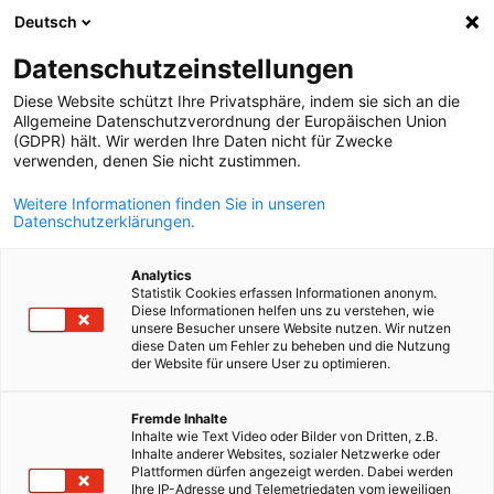
Deutsch
Suche öffnen
Navi
Ein
Datenschutzeinstellungen
Diese Website schützt Ihre Privatsphäre, indem sie sich an die
Allgemeine Datenschutzverordnung der Europäischen Union
(GDPR) hält. Wir werden Ihre Daten nicht für Zwecke
verwenden, denen Sie nicht zustimmen.
Weitere Informationen finden Sie in unseren
Datenschutzerklärungen.
Analytics
Statistik Cookies erfassen Informationen anonym.
Deutsch-Französischer
Diese Informationen helfen uns zu verstehen, wie
unsere Besucher unsere Website nutzen. Wir nutzen
Industriekreis Verteidigung
diese Daten um Fehler zu beheben und die Nutzung
der Website für unsere User zu optimieren.
German
In Anbetracht der Notwendigkeit eines engen Austauschs
Fremde Inhalte
Inhalte wie Text Video oder Bilder von Dritten, z.B.
zwischen deutschen und französischen Unternehmen wurde de
Inhalte anderer Websites, sozialer Netzwerke oder
Deutsch-Französische Industriekreis Verteidigung ins Leben
Plattformen dürfen angezeigt werden. Dabei werden
Ihre IP-Adresse und Telemetriedaten vom jeweiligen