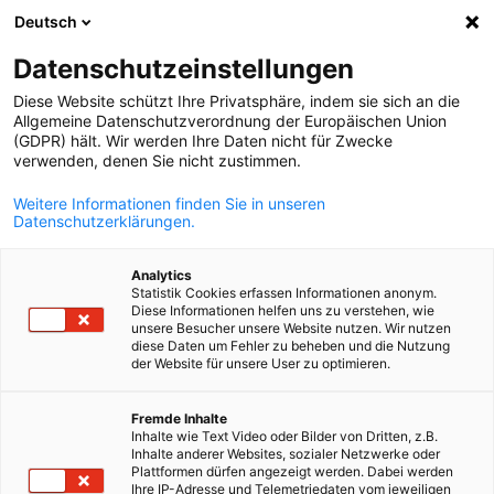
Deutsch
Suche öffnen
Navi
Ein
Datenschutzeinstellungen
Diese Website schützt Ihre Privatsphäre, indem sie sich an die
Allgemeine Datenschutzverordnung der Europäischen Union
(GDPR) hält. Wir werden Ihre Daten nicht für Zwecke
verwenden, denen Sie nicht zustimmen.
Weitere Informationen finden Sie in unseren
Datenschutzerklärungen.
Analytics
Statistik Cookies erfassen Informationen anonym.
Deutsch-französischer Beirat
Diese Informationen helfen uns zu verstehen, wie
unsere Besucher unsere Website nutzen. Wir nutzen
für Kultur- und
diese Daten um Fehler zu beheben und die Nutzung
der Website für unsere User zu optimieren.
Kreativwirtschaft
German
Fremde Inhalte
Inhalte wie Text Video oder Bilder von Dritten, z.B.
Inhalte anderer Websites, sozialer Netzwerke oder
Der deutsch-französische Beirat der Kultur- und
Plattformen dürfen angezeigt werden. Dabei werden
Kreativwirtschaften wurde 2015 an der französischen Botschaft
Ihre IP-Adresse und Telemetriedaten vom jeweiligen