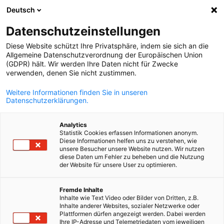
Deutsch
Suche öffnen
Navi
Ein
Datenschutzeinstellungen
Diese Website schützt Ihre Privatsphäre, indem sie sich an die
Allgemeine Datenschutzverordnung der Europäischen Union
(GDPR) hält. Wir werden Ihre Daten nicht für Zwecke
verwenden, denen Sie nicht zustimmen.
Weitere Informationen finden Sie in unseren
Datenschutzerklärungen.
Analytics
Statistik Cookies erfassen Informationen anonym.
Event
22/09/2026
Diese Informationen helfen uns zu verstehen, wie
unsere Besucher unsere Website nutzen. Wir nutzen
diese Daten um Fehler zu beheben und die Nutzung
Webinar „Die Agilität
der Website für unsere User zu optimieren.
German
erfahrener Fachkräfte im
Fremde Inhalte
Inhalte wie Text Video oder Bilder von Dritten, z.B.
Zeitalter der KI“
Inhalte anderer Websites, sozialer Netzwerke oder
Plattformen dürfen angezeigt werden. Dabei werden
Ihre IP-Adresse und Telemetriedaten vom jeweiligen