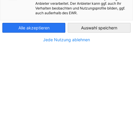
Anbieter verarbeitet. Der Anbieter kann ggf. auch Ihr
22. September 2026 I 9:30 – 10:30 Uhr
Verhalten beobachten und Nutzungsprofile bilden, ggf.
France
auch außerhalb des EWR.
Gemeinsam mit unserem Mitglied Dominique Podesta in
französischer Sprache angebotenes Webinar
Alle akzeptieren
Auswahl speichern
Jede Nutzung ablehnen
Referentin: Dominique Podesta
Ihre Ansprechpartnerin