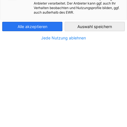
Anbieter verarbeitet. Der Anbieter kann ggf. auch Ihr
Verhalten beobachten und Nutzungsprofile bilden, ggf.
France
auch außerhalb des EWR.
Alle akzeptieren
Auswahl speichern
Jede Nutzung ablehnen
EPR Reporting Frankreich
(Überblick von 15 EPR-Bereichen
und sonstige frankreichspezifische Verpflichtungen)
BESTELLFORMULAR EPR FRANKREICH