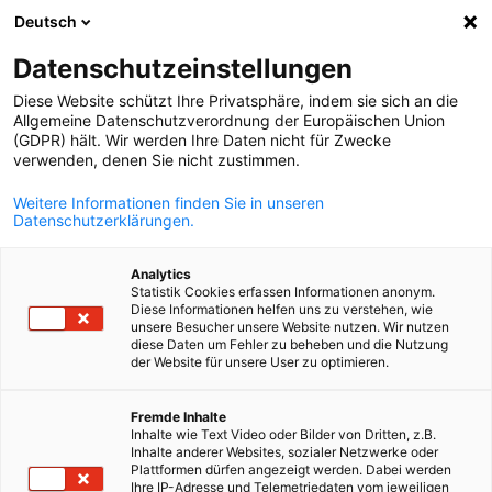
Deutsch
Suche öffnen
Navi
Ein
Datenschutzeinstellungen
Diese Website schützt Ihre Privatsphäre, indem sie sich an die
Allgemeine Datenschutzverordnung der Europäischen Union
(GDPR) hält. Wir werden Ihre Daten nicht für Zwecke
verwenden, denen Sie nicht zustimmen.
Weitere Informationen finden Sie in unseren
Datenschutzerklärungen.
Analytics
Statistik Cookies erfassen Informationen anonym.
Broschüren
Diese Informationen helfen uns zu verstehen, wie
unsere Besucher unsere Website nutzen. Wir nutzen
diese Daten um Fehler zu beheben und die Nutzung
der Website für unsere User zu optimieren.
Hier können Sie kostenlos alle unsere Broschüren zu
German
verschiedenen europaweiten EPR-Themen bestellen.
Fremde Inhalte
Inhalte wie Text Video oder Bilder von Dritten, z.B.
Inhalte anderer Websites, sozialer Netzwerke oder
Plattformen dürfen angezeigt werden. Dabei werden
Ihre IP-Adresse und Telemetriedaten vom jeweiligen