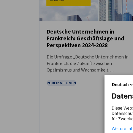
Deutsche Unternehmen in
Frankreich: Geschäftslage und
DOWNLOAD
Perspektiven 2024-2028
Die Umfrage „Deutsche Unternehmen in
Frankreich: die Zukunft zwischen
Optimismus und Wachsamkeit.
Geschäftslage, Einschätzungen und
Perspektiven 2024 - 2028“ wurde von der
PUBLIKATIONEN
Deutsch
AHK Frankreich in Zusammenarbeit mit EY
Daten
durchgeführt.
Diese Webs
Datenschut
für Zwecke
Weitere In