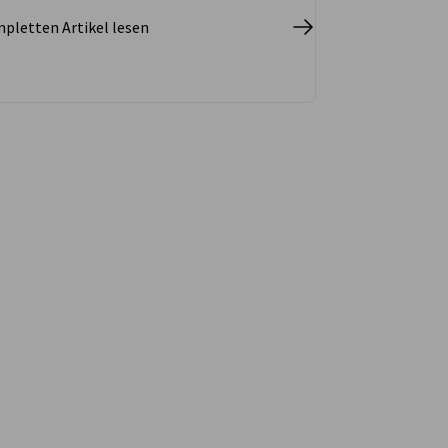
pletten Artikel lesen
vest