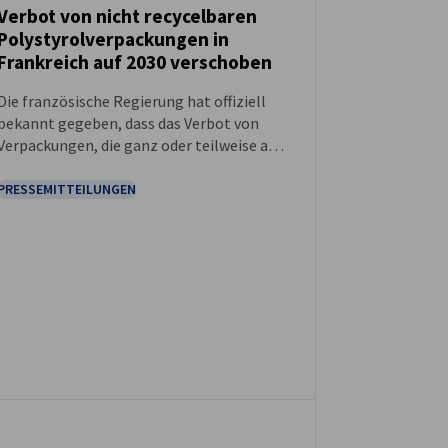
Verbot von nicht recycelbaren
Polystyrolverpackungen in
NEUIGKEITEN
Frankreich auf 2030 verschoben
Die französische Regierung hat offiziell
bekannt gegeben, dass das Verbot von
Verpackungen, die ganz oder teilweise aus
Styrolpolymeren oder -copolymeren
bestehen, nicht recycelbar sind und nicht
PRESSEMITTEILUNGEN
in einen Recyclingstrom integriert werden
können, von 2025 auf 2030 verschoben
wird.