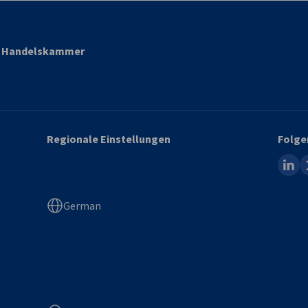
nd Handelskammer
Regionale Einstellungen
Folge
linked
x
German