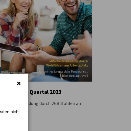
CONTACT 4. Quartal 2023
Mitarbeiterbindung durch Wohlfühlen am
DOWNLOAD
Arbeitsplatz
aten nicht
ZEITSCHRIFTEN