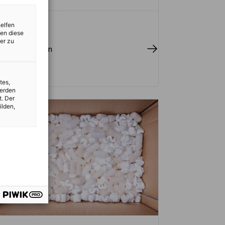
helfen
zen diese
er zu
r herunterladen
tes,
werden
t. Der
ilden,