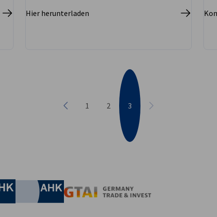
Hier herunterladen
Kom
1
2
3
Vorherige
Nächste
irtschaft und Energie
Industrie- und Handelskammer
Industrie- und Handelskammer
AHK.de
Germany Trade & In