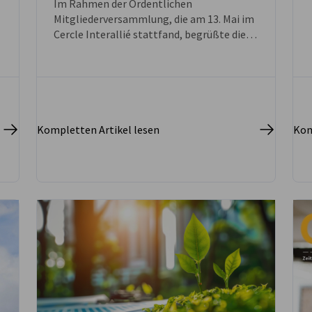
Im Rahmen der Ordentlichen
Mitgliederversammlung, die am 13. Mai im
Cercle Interallié stattfand, begrüßte die
Deutsch-Französische Industrie- und
Handelskammer zwei neue Mitglieder:
Philippe Girard und Bruno Gahery.
Kompletten Artikel lesen
Kom