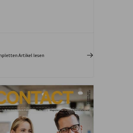
und Frankreich zu schlagen. Für Catherine
Cotting bestand ihre Mission darin,
Verbindungen zwischen Bewerberinnen
und Bewerbern sowie Unternehmen beider
Länder zu schaffen.
pletten Artikel lesen