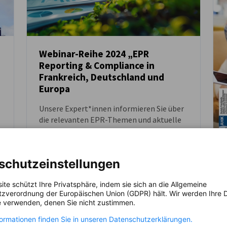
Webinar-Reihe 2024 „EPR
Reporting & Compliance in
NEUIGKEITEN
Frankreich, Deutschland und
Europa
Unsere Expert*innen informieren Sie über
die relevanten EPR-Themen und aktuelle
Tendenzen im Bereich Umweltcompliance
in Frankreich, Deutschland und Europa.
Gemeinsam mit unseren Kolleg*innen der
DIENSTLEISTUNGEN
PRESSEMITTEILUNGEN
schutzeinstellungen
Auslandshandelskammern in Europa
geben wir Ihnen praxisnahe Informationen
ite schützt Ihre Privatsphäre, indem sie sich an die Allgemeine
zu den Regelungen in den jeweiligen
zverordnung der Europäischen Union (GDPR) hält. Wir werden Ihre D
Ländern.
 verwenden, denen Sie nicht zustimmen.
formationen finden Sie in unseren Datenschutzerklärungen.