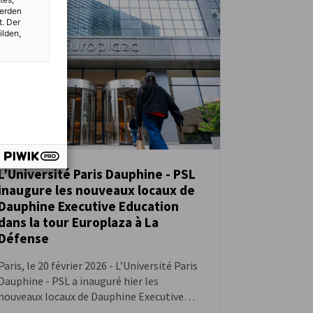
werden
t. Der
ilden,
L’Université Paris Dauphine - PSL
inaugure les nouveaux locaux de
NEUIGKEITEN
Dauphine Executive Education
dans la tour Europlaza à La
Défense
Paris, le 20 février 2026 - L’Université Paris
Dauphine - PSL a inauguré hier les
nouveaux locaux de Dauphine Executive
Education, son département de formation