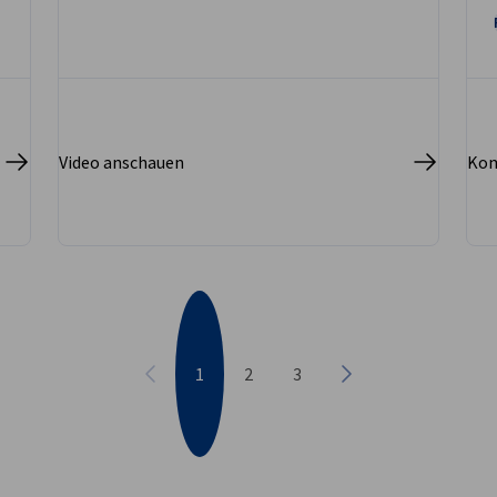
Video anschauen
Kom
1
2
3
Vorherige
Nächste