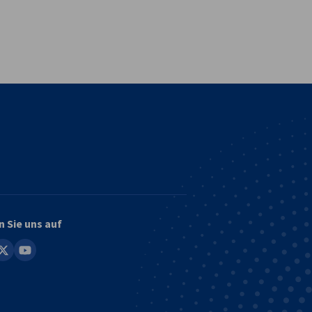
vest
n Sie uns auf
in
youtube