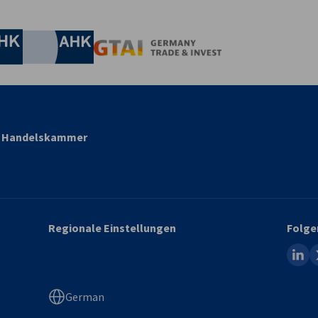
irtschaft und Energie
Industrie- und Handelskammer
Industrie- und Handelskammer
AHK.de
Germany Trade & In
nd Handelskammer
Regionale Einstellungen
Folge
linked
x
German