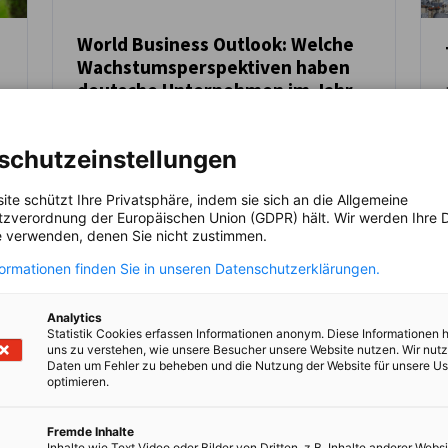
World Business Outlook: Welche
Wachstumsperspektiven haben
NEUIGKEITEN
deutsche Unternehmen im Jahr
2026?
Die Ausgabe 2026 des World Business
schutzeinstellungen
Outlook zeigt ein instabiles und schwer
vorhersehbares globales Geschäftsklima
ite schützt Ihre Privatsphäre, indem sie sich an die Allgemeine
auf.
zverordnung der Europäischen Union (GDPR) hält. Wir werden Ihre D
 verwenden, denen Sie nicht zustimmen.
formationen finden Sie in unseren Datenschutzerklärungen.
Analytics
Kompletten Artikel lesen
Vid
Statistik Cookies erfassen Informationen anonym. Diese Informationen 
uns zu verstehen, wie unsere Besucher unsere Website nutzen. Wir nut
Daten um Fehler zu beheben und die Nutzung der Website für unsere Us
optimieren.
Fremde Inhalte
Inhalte wie Text Video oder Bilder von Dritten, z.B. Inhalte anderer Websi