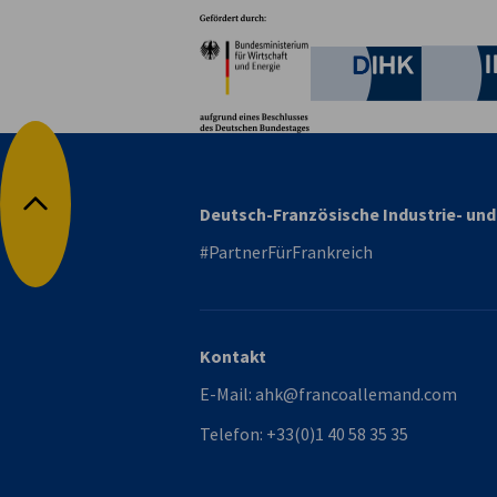
Partner
Bundesministerium für W
Deutsche 
Deutsch-Französische Industrie- u
Nach oben
#PartnerFürFrankreich
Kontakt
E-Mail:
ahk@francoallemand.com
Telefon:
+33(0)1 40 58 35 35