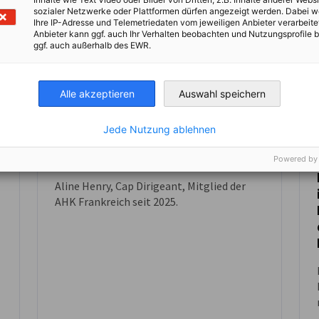
sozialer Netzwerke oder Plattformen dürfen angezeigt werden. Dabei 
Ihre IP-Adresse und Telemetriedaten vom jeweiligen Anbieter verarbeite
Anbieter kann ggf. auch Ihr Verhalten beobachten und Nutzungsprofile b
ggf. auch außerhalb des EWR.
Alle akzeptieren
Auswahl speichern
Jede Nutzung ablehnen
Testimonial: Aline Henry
Powered by
Aline Henry, Cap Dirigeant, Mitglied der
VIDEO
AHK Frankreich seit 2025.