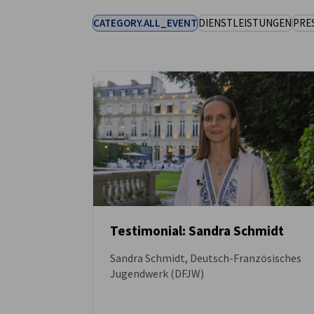
CATEGORY.ALL_EVENT
DIENSTLEISTUNGEN
PRE
France
Testimonial: Sandra Schmidt
Sandra Schmidt, Deutsch-Französisches
VIDEO
Jugendwerk (DFJW)