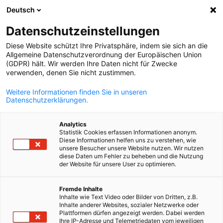
Deutsch
Ouvrir la rech
Navi
Fer
Datenschutzeinstellungen
Diese Website schützt Ihre Privatsphäre, indem sie sich an die
Allgemeine Datenschutzverordnung der Europäischen Union
(GDPR) hält. Wir werden Ihre Daten nicht für Zwecke
verwenden, denen Sie nicht zustimmen.
Weitere Informationen finden Sie in unseren
Datenschutzerklärungen.
Analytics
Statistik Cookies erfassen Informationen anonym.
Club des Jeunes Business
Diese Informationen helfen uns zu verstehen, wie
unsere Besucher unsere Website nutzen. Wir nutzen
Leaders
diese Daten um Fehler zu beheben und die Nutzung
der Website für unsere User zu optimieren.
French
Un réseau de jeunes leaders franco-allemands, qui représenten
Fremde Inhalte
Inhalte wie Text Video oder Bilder von Dritten, z.B.
l’avenir de la coopération franco-allemande.
Inhalte anderer Websites, sozialer Netzwerke oder
Plattformen dürfen angezeigt werden. Dabei werden
Vous êtes jeunes entrepreneurs, managers, cadres et
Ihre IP-Adresse und Telemetriedaten vom jeweiligen