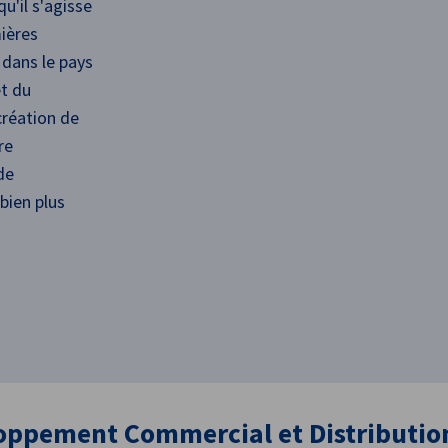
u'il s'agisse
ières
 dans le pays
t du
création de
re
de
 bien plus
oppement Commercial et Distributio