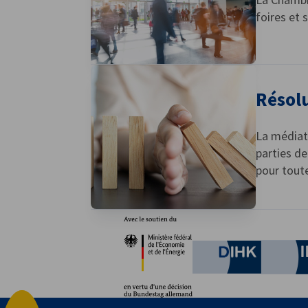
foires et 
Résolu
La médiati
parties de
pour toute
Partenaires
Ministère fédéral de l'È
German C