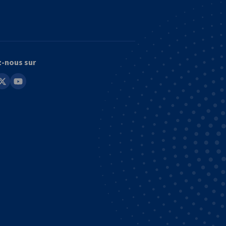
z-nous sur
in
youtube