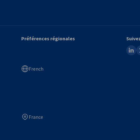
Préférences régionales
Suive
linked
x
French
France