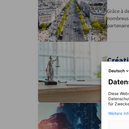
Grâce à d
nombreuses
partenair
Créati
Deutsch
Vous cherc
Daten
juristes 
Diese Webs
Datenschut
für Zwecke
Weitere In
Ressou