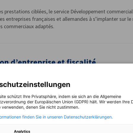
es prestations ciblées, le service Développement commercia
 entreprises françaises et allemandes à s’implanter sur le 
es commerciaux adaptés.
on d’entreprise et fiscalité
hez des réponses concrètes concernant le droit applicable à
schutzeinstellungen
franco-allemands vous accompagne.
ite schützt Ihre Privatsphäre, indem sie sich an die Allgemeine
zverordnung der Europäischen Union (GDPR) hält. Wir werden Ihre D
 verwenden, denen Sie nicht zustimmen.
formationen finden Sie in unseren Datenschutzerklärungen.
rces Humaines, Droit du travail et Dr
Analytics