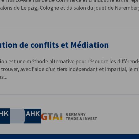
salons de Leipzig, Cologne et du salon du jouet de Nurember
tion de conflits et Médiation
on est une méthode alternative pour résoudre les différends 
 trouver, avec l'aide d'un tiers indépendant et impartial, le 
s...
conomie et de l'Ènergie
Chamber of Commerce and Industry
hamber of Commerce and Industry
AHK.de
Germany Trade & In