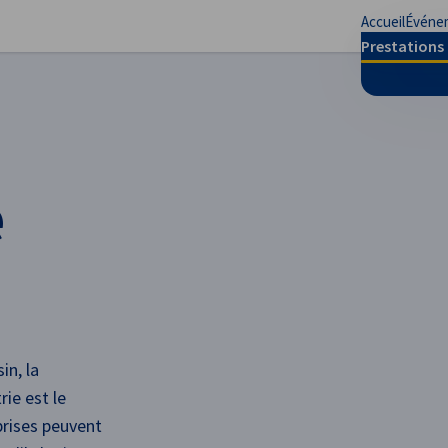
Accueil
Événe
mer les préférences
Prestations 
e
in, la
ie est le
prises peuvent