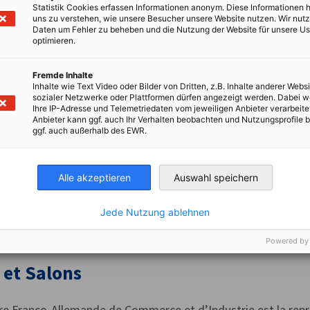
Statistik Cookies erfassen Informationen anonym. Diese Informationen 
erchez des collaborateurs en France ? La CFACI vous accom
uns zu verstehen, wie unsere Besucher unsere Website nutzen. Wir nut
Daten um Fehler zu beheben und die Nutzung der Website für unsere Us
t, du sourcing à la paie de vos salariés en passant par l'em
optimieren.
Fremde Inhalte
Inhalte wie Text Video oder Bilder von Dritten, z.B. Inhalte anderer Websi
sozialer Netzwerke oder Plattformen dürfen angezeigt werden. Dabei 
Ihre IP-Adresse und Telemetriedaten vom jeweiligen Anbieter verarbeite
Anbieter kann ggf. auch Ihr Verhalten beobachten und Nutzungsprofile b
ting et Conformité Environnemental
ggf. auch außerhalb des EWR.
chet unique pour vos obligations REP (Responsabilité Élargi
Alle akzeptieren
Auswahl speichern
n Europe et dans le monde.
Jede Nutzung ablehnen
Powered by
 et Salons
e Franco-Allemande de Commerce et d’Industrie est la représ