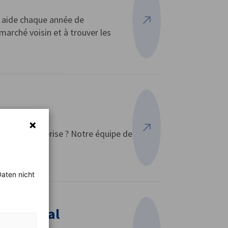
l aide chaque année de
Voir plus
marché voisin et à trouver les
 votre entreprise ? Notre équipe de
Voir plus
aten nicht
oit social