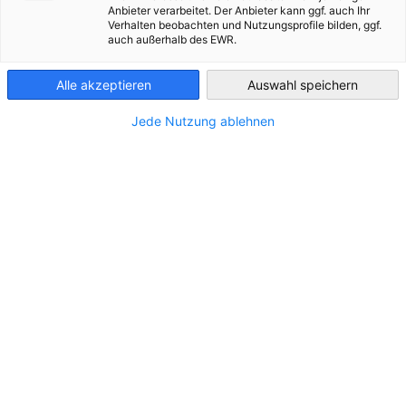
Anbieter verarbeitet. Der Anbieter kann ggf. auch Ihr
Verhalten beobachten und Nutzungsprofile bilden, ggf.
France
auch außerhalb des EWR.
Alle akzeptieren
Auswahl speichern
Jede Nutzung ablehnen
Pri
Les prix franco-allemands
Cul
Créés en 2011, les Prix Franco-Allemands de
Le P
l’Économie et des Secteurs Culturels et
Cult
Créatifs sont placés sous le patronage des
en 2
ministères de l’Économie français et
fran
allemand.
Cult