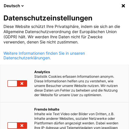
Deutsch
Ouvrir la rech
Navi
Fer
Datenschutzeinstellungen
Diese Website schützt Ihre Privatsphäre, indem sie sich an die
Allgemeine Datenschutzverordnung der Europäischen Union
(GDPR) hält. Wir werden Ihre Daten nicht für Zwecke
verwenden, denen Sie nicht zustimmen.
Weitere Informationen finden Sie in unseren
Datenschutzerklärungen.
Analytics
Statistik Cookies erfassen Informationen anonym.
© AdobeStock
Diese Informationen helfen uns zu verstehen, wie
Événements phares
unsere Besucher unsere Website nutzen. Wir nutzen
diese Daten um Fehler zu beheben und die Nutzung
der Website für unsere User zu optimieren.
French
Journée Franco-Allemande de l'Economie, Prix Franco-
Fremde Inhalte
Allemands de l’Économie et des Secteurs Culturels et Créatifs,
Inhalte wie Text Video oder Bilder von Dritten, z.B.
Viva Technology : retrouvez tous les évènements phares que no
Inhalte anderer Websites, sozialer Netzwerke oder
Plattformen dürfen angezeigt werden. Dabei werden
organisons ou auxquels nous participons dans cette rubrique.
Ihre IP-Adresse und Telemetriedaten vom jeweiligen