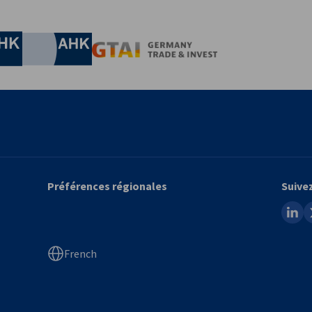
conomie et de l'Ènergie
Chamber of Commerce and Industry
hamber of Commerce and Industry
AHK.de
Germany Trade & In
Préférences régionales
Suive
linked
x
French