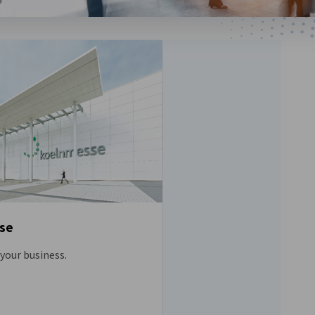
se
your business.