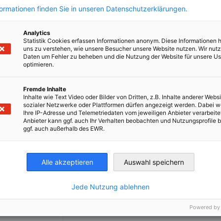
 stand, hôtes ou interprètes pour assurer
formationen finden Sie in unseren Datenschutzerklärungen.
s
Analytics
Statistik Cookies erfassen Informationen anonym. Diese Informationen 
uer des liens commerciaux avec des partenaires
uns zu verstehen, wie unsere Besucher unsere Website nutzen. Wir nut
Daten um Fehler zu beheben und die Nutzung der Website für unsere Us
la Chambre Franco-Allemande de Commerce et
optimieren.
nt la recherche de partenaires commerciaux et
Fremde Inhalte
Inhalte wie Text Video oder Bilder von Dritten, z.B. Inhalte anderer Websi
sozialer Netzwerke oder Plattformen dürfen angezeigt werden. Dabei 
Ihre IP-Adresse und Telemetriedaten vom jeweiligen Anbieter verarbeite
Anbieter kann ggf. auch Ihr Verhalten beobachten und Nutzungsprofile b
ggf. auch außerhalb des EWR.
ppement
Alle akzeptieren
Auswahl speichern
Jede Nutzung ablehnen
Powered by