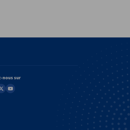
vest
z-nous sur
in
youtube