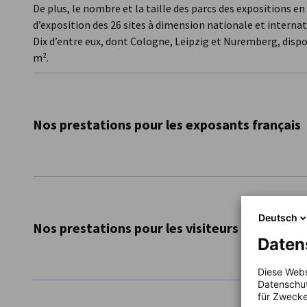
De plus, le nombre et la taille des parcs des expositions 
d’exposition des 26 sites à dimension nationale et internat
Dix d’entre eux, dont Cologne, Leipzig et Nuremberg, dispo
m².
Nos prestations pour les exposants français
informations sur les différents salons
emplacements de stand
organisation de stands collectifs
Deutsch
Nos prestations pour les visiteurs français
assistance pour remplir les formulaires d’inscripti
Daten
enregistrement au catalogue et autres détails tec
organisation de rendez-vous ciblés avec des parten
Diese Webs
conseil individuel et accompagnement via des webi
Datenschut
vente de billets d’entrée et de catalogues à prix pr
für Zwecke
mise en relation avec des partenaires franco-allem
organisation de déplacements de groupes de visite