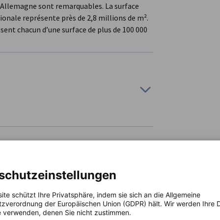
en Allemagne sont remarquables. La surface
ionale représente près de 2,8 millions de m².
sent chacun d’une surface de plus de 100 000
on
schutzeinstellungen
hniques
aires potentiels
ite schützt Ihre Privatsphäre, indem sie sich an die Allgemeine
naires
zverordnung der Europäischen Union (GDPR) hält. Wir werden Ihre D
éférentiels
 verwenden, denen Sie nicht zustimmen.
ands dans les domaines suivants : production
urs