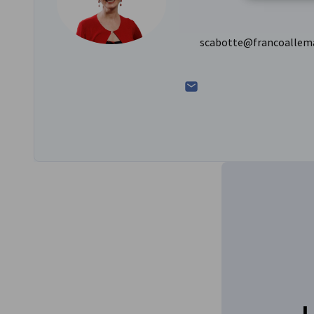
scabotte@francoallem
L