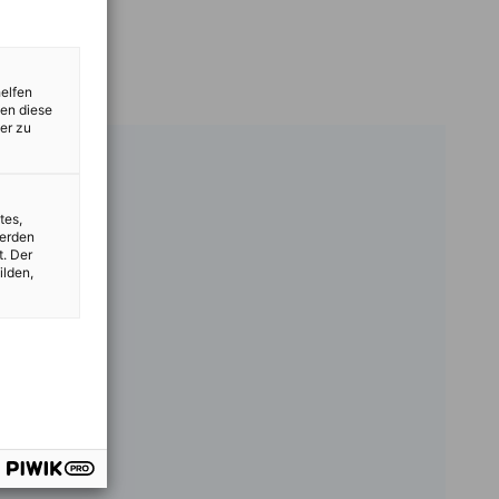
helfen
zen diese
er zu
tes,
werden
t. Der
ilden,