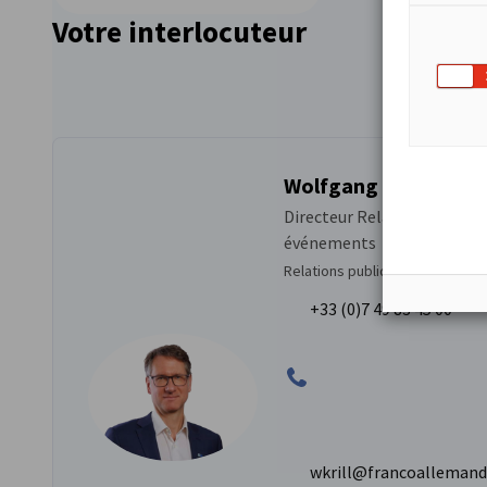
Votre interlocuteur
Wolfgang Krill de Ca
Directeur Relations publiq
événements
Relations publiques
+33 (0)7 49 83 45 00
wkrill@francoalleman