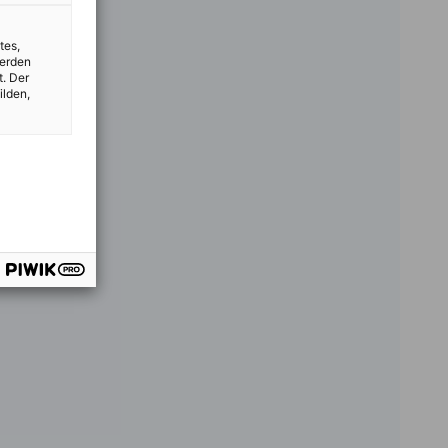
tes,
werden
t. Der
ilden,