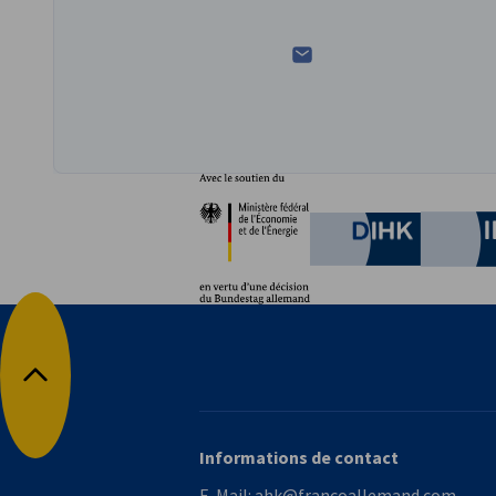
Partenaires
Ministère fédéral de l'È
German C
Retour en haut
Informations de contact
E-Mail:
ahk@francoallemand.com