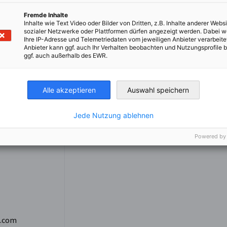
Fremde Inhalte
Inhalte wie Text Video oder Bilder von Dritten, z.B. Inhalte anderer Websi
sozialer Netzwerke oder Plattformen dürfen angezeigt werden. Dabei 
Ihre IP-Adresse und Telemetriedaten vom jeweiligen Anbieter verarbeite
Anbieter kann ggf. auch Ihr Verhalten beobachten und Nutzungsprofile b
ggf. auch außerhalb des EWR.
pello
Alle akzeptieren
Auswahl speichern
ues &
Jede Nutzung ablehnen
Powered by
d.com