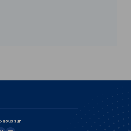
vest
z-nous sur
in
youtube