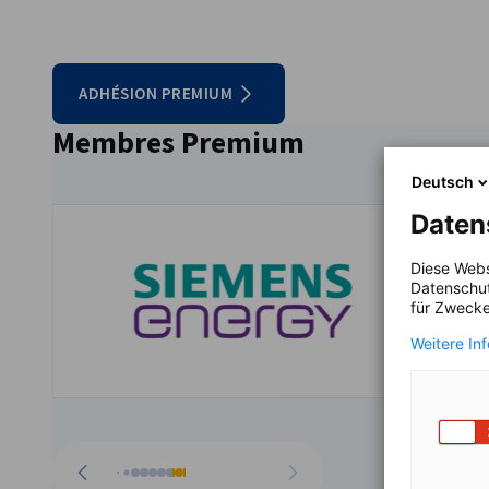
ADHÉSION PREMIUM
Membres Premium
Deutsch
Daten
Diese Webs
Datenschut
für Zwecke
Weitere In
Aller à la page précédente
Passer à la suite