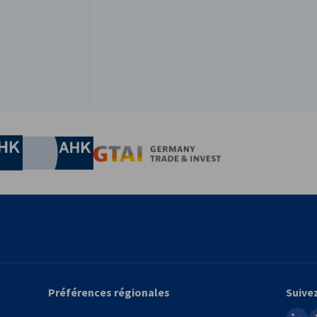
conomie et de l'Ènergie
Chamber of Commerce and Industry
hamber of Commerce and Industry
AHK.de
Germany Trade & In
Préférences régionales
Suive
linked
x