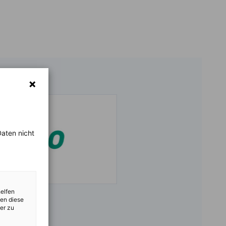
aten nicht
helfen
zen diese
er zu