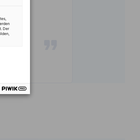
idité.
tes,
werden
t. Der
ilden,