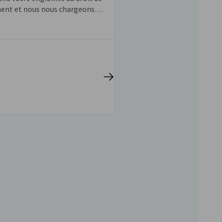
nt et nous nous chargeons
 formalités, afin que vous
upérer votre argent.