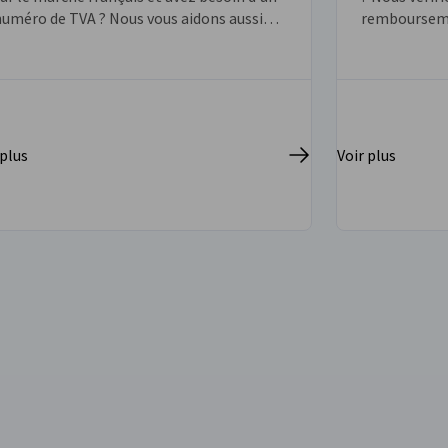
numéro de TVA ? Nous vous aidons aussi
rembourseme
ien pour l’enregistrement que pour les
de toutes les
obligations courantes de compte-rendu.
puissiez réc
 plus
Voir plus