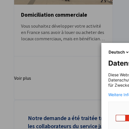
Domiciliation commerciale
Vous souhaitez développer votre activité
en France sans avoir à louer ou acheter des
locaux commerciaux, mais en bénéficiant
d’une adresse locale ? Et si vous optiez
pour la domiciliation commerciale ? Cette
Deutsch
solution simple permet de se lancer sur le
Daten
marché français en bénéficiant d’une
adresse locale.
Diese Webs
Voir plus
Datenschut
für Zwecke
Weitere In
Notre demande a été traitée très rapide
les collaborateurs du service juridique. T