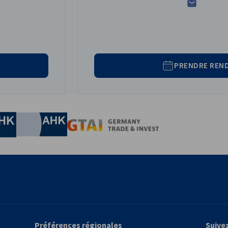
PRENDRE REN
conomie et de l'Ènergie
Chamber of Commerce and Industry
hamber of Commerce and Industry
AHK.de
Germany Trade & In
Préférences régionales
Suive