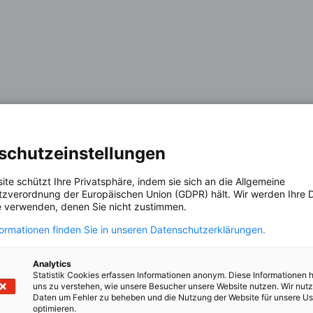
schutzeinstellungen
ite schützt Ihre Privatsphäre, indem sie sich an die Allgemeine
zverordnung der Europäischen Union (GDPR) hält. Wir werden Ihre D
 verwenden, denen Sie nicht zustimmen.
formationen finden Sie in unseren Datenschutzerklärungen.
Analytics
Statistik Cookies erfassen Informationen anonym. Diese Informationen 
ment par
La collaboration est très pro
uns zu verstehen, wie unsere Besucher unsere Website nutzen. Wir nut
Daten um Fehler zu beheben und die Nutzung der Website für unsere Us
ous les
agréable, et les réponses no
optimieren.