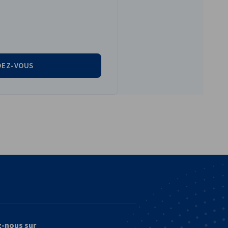
DEZ-VOUS
vest
z-nous sur