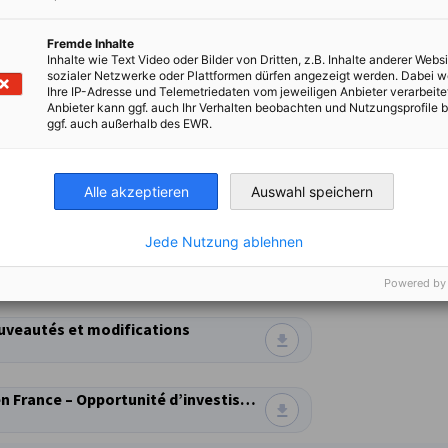
n contact
toujours avec une grande rap
Il s’agit
Fremde Inhalte
Inhalte wie Text Video oder Bilder von Dritten, z.B. Inhalte anderer Websi
sozialer Netzwerke oder Plattformen dürfen angezeigt werden. Dabei 
Ihre IP-Adresse und Telemetriedaten vom jeweiligen Anbieter verarbeite
Anbieter kann ggf. auch Ihr Verhalten beobachten und Nutzungsprofile b
ggf. auch außerhalb des EWR.
Sabine Rathgeber-Lipken
Responsable RH Administration
Alle akzeptieren
Auswahl speichern
VOK DAMS Events GmbH
Jede Nutzung ablehnen
Powered by
ouveautés et modifications
Augmentation des défaillances d’entreprises en France – Opportunité d’investissement ?