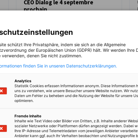
CEO Dialog le 4 septembre
ACTUALITÉS
prochain
Laurent Saint-Martin, Ministre délégué
auprès du ministre de l’Europe et des
schutzeinstellungen
Affaires étrangères, chargé du Commerce
extérieur et des Français de l’étranger, sera
ite schützt Ihre Privatsphäre, indem sie sich an die Allgemeine
l'invité du CEO Dialog de la rentrée avec les
zverordnung der Europäischen Union (GDPR) hält. Wir werden Ihre D
membres Premium, le 4 septembre
 verwenden, denen Sie nicht zustimmen.
prochain. Lors de cet échange, il sera
formationen finden Sie in unseren Datenschutzerklärungen.
question de l’attractivité de la France
auprès des investisseurs allemands.
Lire l'article complet
Lire
Analytics
Statistik Cookies erfassen Informationen anonym. Diese Informationen 
uns zu verstehen, wie unsere Besucher unsere Website nutzen. Wir nut
Daten um Fehler zu beheben und die Nutzung der Website für unsere Us
optimieren.
Fremde Inhalte
Inhalte wie Text Video oder Bilder von Dritten, z.B. Inhalte anderer Websi
sozialer Netzwerke oder Plattformen dürfen angezeigt werden. Dabei 
Ihre IP-Adresse und Telemetriedaten vom jeweiligen Anbieter verarbeite
Anbieter kann ggf. auch Ihr Verhalten beobachten und Nutzungsprofile b