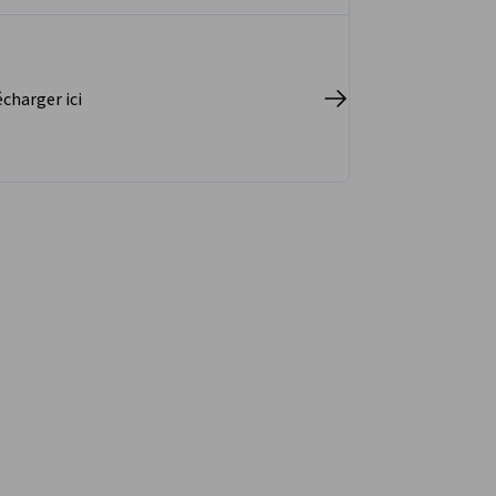
coopération avec EY, est réalisée depuis
2008 tous les deux ans.
charger ici