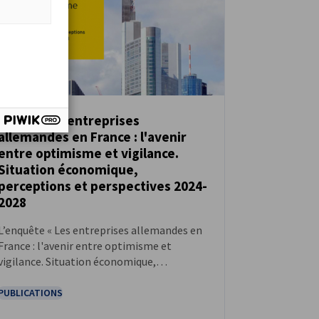
Étude : Les entreprises
allemandes en France : l'avenir
TÉLÉCHARGER
entre optimisme et vigilance.
Situation économique,
perceptions et perspectives 2024-
2028
L’enquête « Les entreprises allemandes en
France : l'avenir entre optimisme et
vigilance. Situation économique,
perceptions et perspectives 2024-2028 »,
menée par la Chambre Franco-Allemande
PUBLICATIONS
de Commerce et d’Industrie en