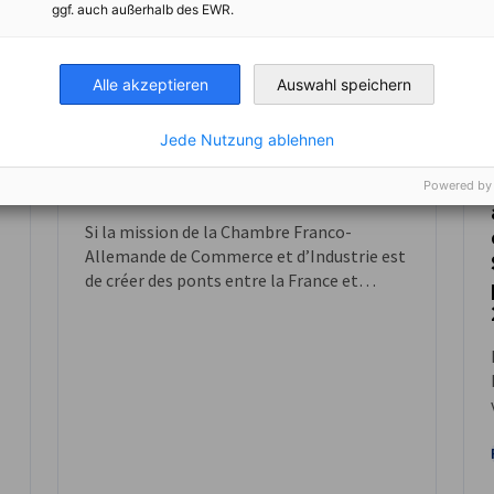
ggf. auch außerhalb des EWR.
Alle akzeptieren
Auswahl speichern
Jede Nutzung ablehnen
Auf Wiedersehen, Catherine
Cotting !
Powered by
ACTUALITÉS
Si la mission de la Chambre Franco-
Allemande de Commerce et d’Industrie est
de créer des ponts entre la France et
l’Allemagne, celle de Catherine Cotting a
été de tisser des liens entre les candidats
et les entreprises des deux pays.
.