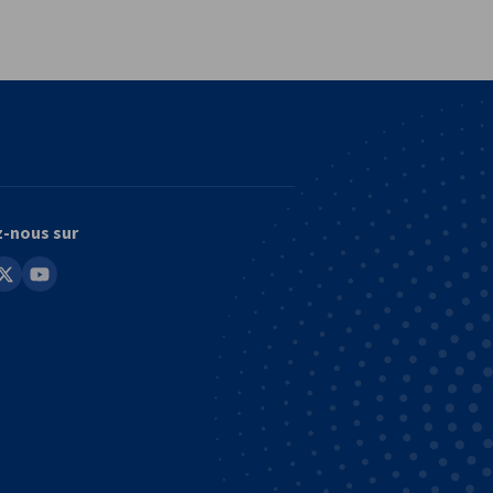
vest
z-nous sur
in
youtube