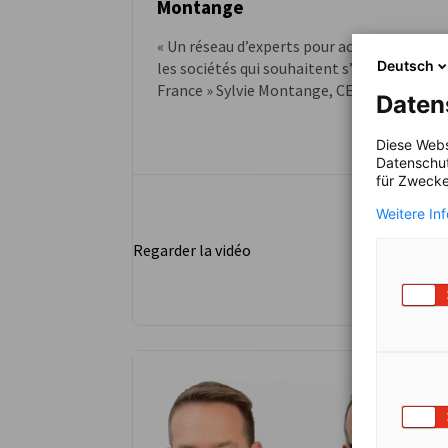
Montange
VIDÉO
« Un réseau d’experts pour accompagner
Deutsch
les sociétés qui souhaitent s’installer en
France » Sylvie Montange, CEO, GBO
Daten
Human Resources, membre de la CFACI
depuis 2000.
Diese Webs
Datenschut
für Zwecke
Weitere In
Regarder la vidéo