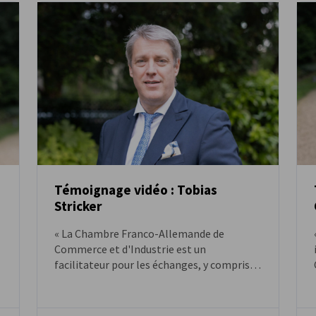
Témoignage vidéo : Tobias
Stricker
VIDÉO
« La Chambre Franco-Allemande de
Commerce et d'Industrie est un
facilitateur pour les échanges, y compris
sur le plan politique ». Tobias Stricker, CEO
de Knauf, membre de la CFACI depuis 1984.