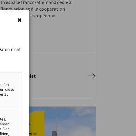
Un espace franco-allemand dédié à
l'innovation et à la coopération
technologique européenne
aten nicht
 l'article complet
helfen
zen diese
er zu
tes,
werden
t. Der
ilden,