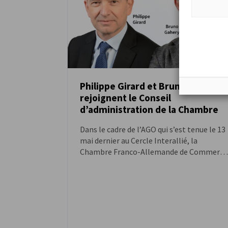
Philippe Girard et Bruno Gahery
rejoignent le Conseil
ACTUALITÉS
d’administration de la Chambre
Dans le cadre de l’AGO qui s’est tenue le 13
mai dernier au Cercle Interallié, la
Chambre Franco-Allemande de Commerce
et d’Industrie a accueilli deux nouveaux
membres, Philippe Girard et Bruno Gahery