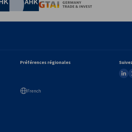
Chamber of Commerce and Industry
hamber of Commerce and Industry
AHK.de
Germany Trade & In
Préférences régionales
Suive
linked
x
French