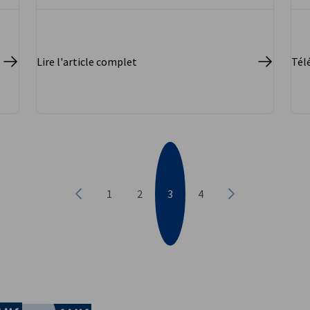
Lire l'article complet
Télé
1
2
3
4
Précédent
Suivant
conomie et de l'Ènergie