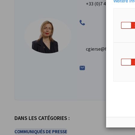
Weitere In
+33 (0)7 49 85 37 60
cgierse@francoallema
DANS LES CATÉGORIES :
COMMUNIQUÉS DE PRESSE