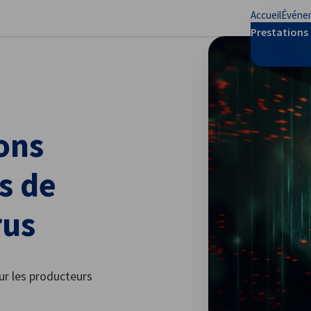
Accueil
Événe
mer les préférences
Prestations 
ons
s de
rus
ur les producteurs