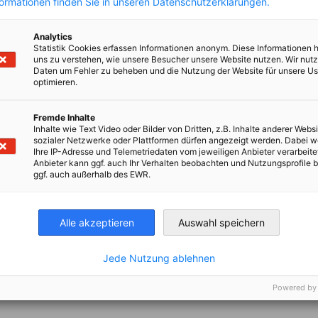
formationen finden Sie in unseren Datenschutzerklärungen.
Analytics
Statistik Cookies erfassen Informationen anonym. Diese Informationen 
uns zu verstehen, wie unsere Besucher unsere Website nutzen. Wir nut
Daten um Fehler zu beheben und die Nutzung der Website für unsere Us
optimieren.
nd.com
Fremde Inhalte
Inhalte wie Text Video oder Bilder von Dritten, z.B. Inhalte anderer Websi
sozialer Netzwerke oder Plattformen dürfen angezeigt werden. Dabei 
Ihre IP-Adresse und Telemetriedaten vom jeweiligen Anbieter verarbeite
Anbieter kann ggf. auch Ihr Verhalten beobachten und Nutzungsprofile b
ggf. auch außerhalb des EWR.
Alle akzeptieren
Auswahl speichern
Jede Nutzung ablehnen
Powered by