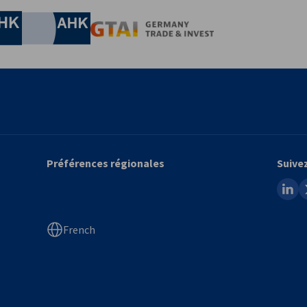
Chamber of Commerce and Industry
hamber of Commerce and Industry
AHK.de
Germany Trade & In
Préférences régionales
Suive
linked
x
French