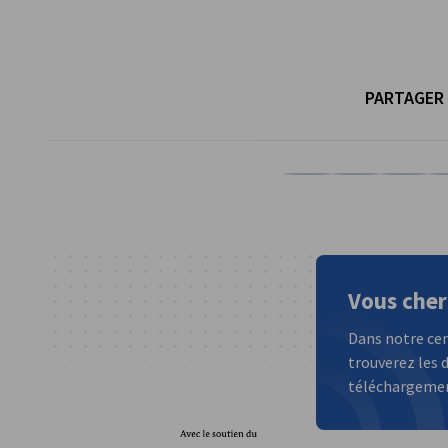
PARTAGER
Partager sur Facebook
Partager sur Lin
Partager 
Pa
Vous cher
Dans notre cen
trouverez les d
téléchargement
Ministère fédéral de l'È