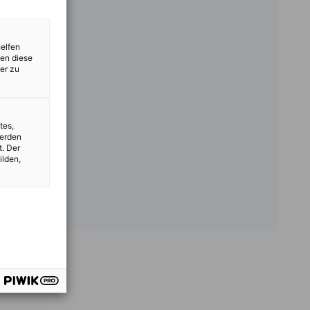
helfen
zen diese
er zu
tes,
werden
t. Der
ilden,