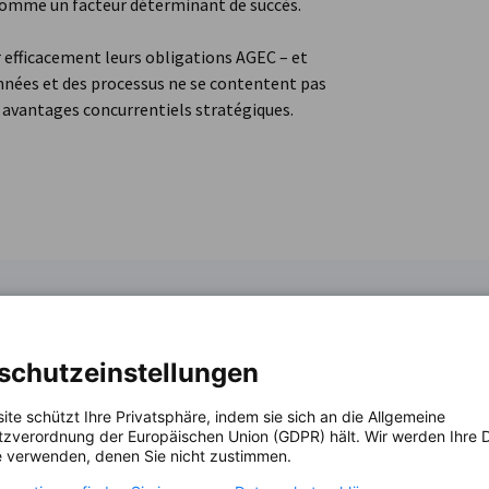
comme un facteur déterminant de succès.
 efficacement leurs obligations AGEC – et
nnées et des processus ne se contentent pas
s avantages concurrentiels stratégiques.
schutzeinstellungen
ite schützt Ihre Privatsphäre, indem sie sich an die Allgemeine
zverordnung der Europäischen Union (GDPR) hält. Wir werden Ihre D
 verwenden, denen Sie nicht zustimmen.
n et Médias