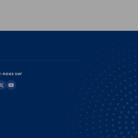
vest
z-nous sur
in
youtube