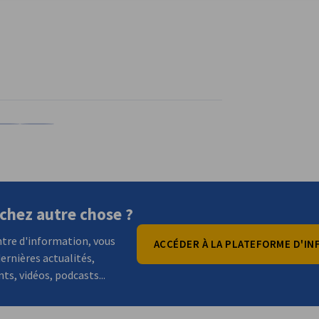
kedIn
sur X
rtager sur Xing
Copiar URL al portapapeles
chez autre chose ?
tre d'information, vous
ACCÉDER À LA PLATEFORME D'I
ernières actualités,
s, vidéos, podcasts...
conomie et de l'Ènergie