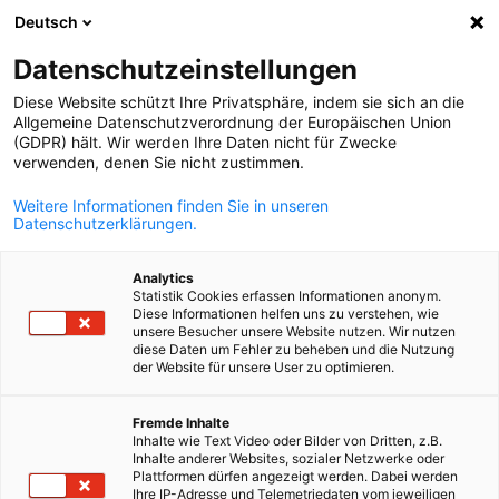
Deutsch
Ouvrir la rech
Navi
Fer
Datenschutzeinstellungen
Diese Website schützt Ihre Privatsphäre, indem sie sich an die
Allgemeine Datenschutzverordnung der Europäischen Union
(GDPR) hält. Wir werden Ihre Daten nicht für Zwecke
verwenden, denen Sie nicht zustimmen.
Weitere Informationen finden Sie in unseren
Datenschutzerklärungen.
Analytics
Statistik Cookies erfassen Informationen anonym.
© Bigstock
Diese Informationen helfen uns zu verstehen, wie
Commission juridique
unsere Besucher unsere Website nutzen. Wir nutzen
diese Daten um Fehler zu beheben und die Nutzung
der Website für unsere User zu optimieren.
French
Plateforme d’échanges professionnels sur les évolutions
Fremde Inhalte
juridiques actuelles – promotion du dialogue transfrontalier
Inhalte wie Text Video oder Bilder von Dritten, z.B.
entre expert·e·s des deux pays.
Inhalte anderer Websites, sozialer Netzwerke oder
Plattformen dürfen angezeigt werden. Dabei werden
Ihre IP-Adresse und Telemetriedaten vom jeweiligen
La commission juridique met en relation des membres de