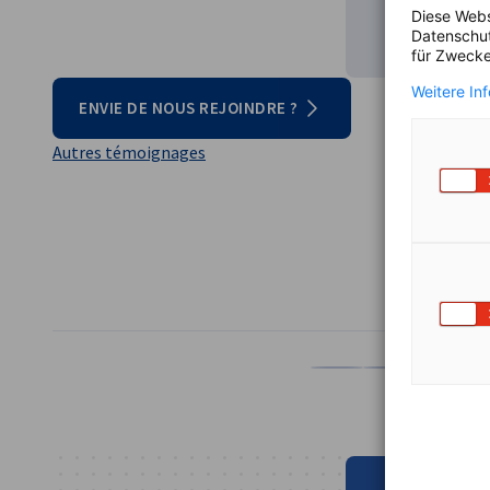
Diese Webs
Datenschut
für Zwecke
Weitere In
ENVIE DE NOUS REJOINDRE ?
Autres témoignages
PARTAGER
Partager sur Facebook
Partager sur Lin
Partager 
Pa