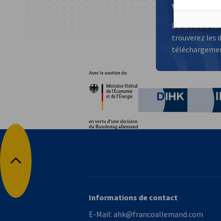
Vous cher
Dans notre cen
trouverez les d
téléchargement
Partenaires
Ministère fédéral de l'È
German C
Retour en haut
Informations de contact
E-Mail:
ahk@francoallemand.com