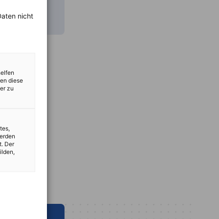
aten nicht
helfen
zen diese
er zu
tes,
werden
t. Der
ilden,