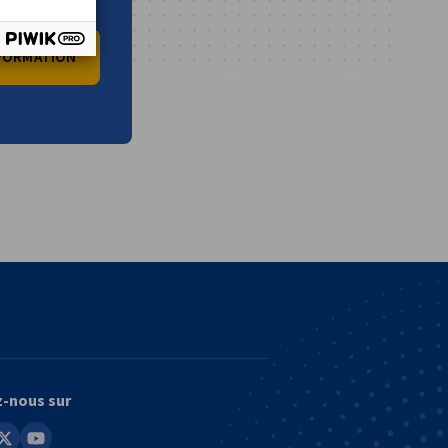
NFORMATION
vest
z-nous sur
in
youtube