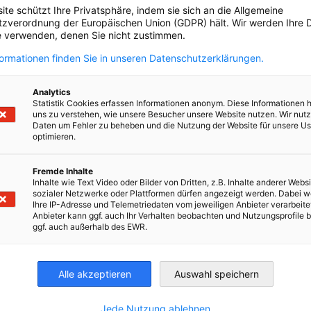
MODIFIER LES PARAMÈTRES DE CONFIDENTIALITÉ
ite schützt Ihre Privatsphäre, indem sie sich an die Allgemeine
zverordnung der Europäischen Union (GDPR) hält. Wir werden Ihre D
 verwenden, denen Sie nicht zustimmen.
formationen finden Sie in unseren Datenschutzerklärungen.
Analytics
Statistik Cookies erfassen Informationen anonym. Diese Informationen 
uns zu verstehen, wie unsere Besucher unsere Website nutzen. Wir nut
Daten um Fehler zu beheben und die Nutzung der Website für unsere Us
optimieren.
Fremde Inhalte
Inhalte wie Text Video oder Bilder von Dritten, z.B. Inhalte anderer Websi
sozialer Netzwerke oder Plattformen dürfen angezeigt werden. Dabei 
Ihre IP-Adresse und Telemetriedaten vom jeweiligen Anbieter verarbeite
Anbieter kann ggf. auch Ihr Verhalten beobachten und Nutzungsprofile b
ggf. auch außerhalb des EWR.
kedIn
sur X
rtager sur Xing
Copiar URL al portapapeles
Alle akzeptieren
Auswahl speichern
Jede Nutzung ablehnen