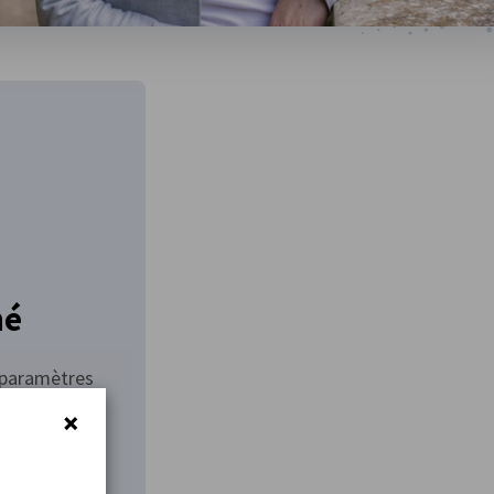
hé
s paramètres