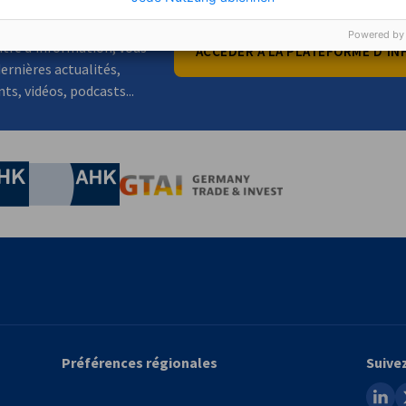
chez autre chose ?
Powered by
tre d'information, vous
ACCÉDER À LA PLATEFORME D'I
ernières actualités,
s, vidéos, podcasts...
conomie et de l'Ènergie
Chamber of Commerce and Industry
hamber of Commerce and Industry
AHK.de
Germany Trade & In
Préférences régionales
Suive
linked
x