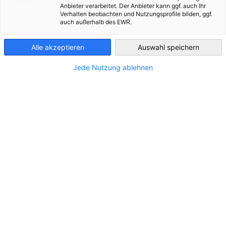
d’Industrie est de créer des ponts entre la France et l’Allemagn
Anbieter verarbeitet. Der Anbieter kann ggf. auch Ihr
Verhalten beobachten und Nutzungsprofile bilden, ggf.
celle de Catherine Cotting a été de tisser des liens entre les
France
auch außerhalb des EWR.
candidats et les entreprises des deux pays.
Alle akzeptieren
Auswahl speichern
Jede Nutzung ablehnen