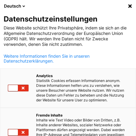
Deutsch
Ouvrir la rech
Navi
Fer
Datenschutzeinstellungen
Diese Website schützt Ihre Privatsphäre, indem sie sich an die
Allgemeine Datenschutzverordnung der Europäischen Union
(GDPR) hält. Wir werden Ihre Daten nicht für Zwecke
verwenden, denen Sie nicht zustimmen.
Weitere Informationen finden Sie in unseren
Datenschutzerklärungen.
Analytics
Statistik Cookies erfassen Informationen anonym.
News
18/07/2025
Diese Informationen helfen uns zu verstehen, wie
unsere Besucher unsere Website nutzen. Wir nutzen
diese Daten um Fehler zu beheben und die Nutzung
Auf Wiedersehen, Catherine
der Website für unsere User zu optimieren.
French
Cotting !
Fremde Inhalte
Inhalte wie Text Video oder Bilder von Dritten, z.B.
Inhalte anderer Websites, sozialer Netzwerke oder
Plattformen dürfen angezeigt werden. Dabei werden
Si la mission de la Chambre Franco-Allemande de Commerce et
Ihre IP-Adresse und Telemetriedaten vom jeweiligen