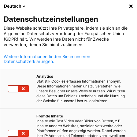
Deutsch
Ouvrir la rech
Navi
Fer
Datenschutzeinstellungen
Diese Website schützt Ihre Privatsphäre, indem sie sich an die
Allgemeine Datenschutzverordnung der Europäischen Union
(GDPR) hält. Wir werden Ihre Daten nicht für Zwecke
verwenden, denen Sie nicht zustimmen.
Weitere Informationen finden Sie in unseren
Datenschutzerklärungen.
Analytics
Statistik Cookies erfassen Informationen anonym.
Club Santé Franco-Allemand
Diese Informationen helfen uns zu verstehen, wie
unsere Besucher unsere Website nutzen. Wir nutzen
diese Daten um Fehler zu beheben und die Nutzung
der Website für unsere User zu optimieren.
French
Le Club Santé Franco-Allemand de la CFACI rassemble des acte
industriels et technologiques pour renforcer la souveraineté
Fremde Inhalte
sanitaire européenne grâce à l’innovation et à la coopération
Inhalte wie Text Video oder Bilder von Dritten, z.B.
franco-allemande.
Inhalte anderer Websites, sozialer Netzwerke oder
Plattformen dürfen angezeigt werden. Dabei werden
Ihre IP-Adresse und Telemetriedaten vom jeweiligen
Dans le prolongement du Club Mittelstand Santé, lancé lors