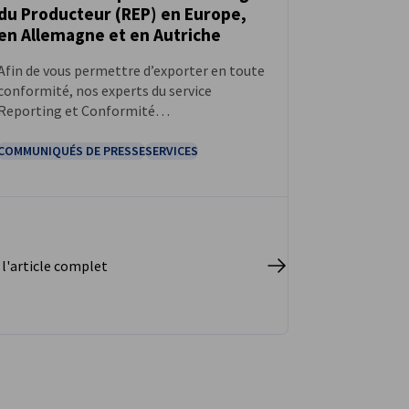
du Producteur (REP) en Europe,
en Allemagne et en Autriche
Afin de vous permettre d’exporter en toute
conformité, nos experts du service
Reporting et Conformité
Environnementale proposent une série de
webinaires, qui vous apporteront toutes
COMMUNIQUÉS DE PRESSE
SERVICES
les informations essentielles concernant
les filières de Responsabilité Élargie du
Producteur (REP).
 l'article complet