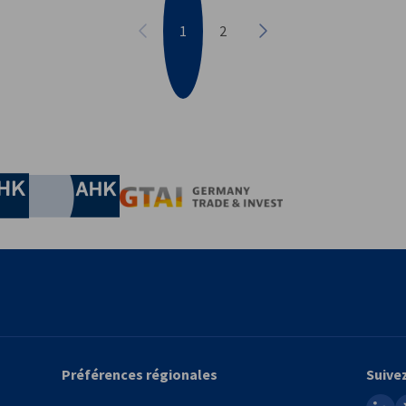
1
2
Précédent
Suivant
conomie et de l'Ènergie
Chamber of Commerce and Industry
hamber of Commerce and Industry
AHK.de
Germany Trade & In
Préférences régionales
Suive
linked
x