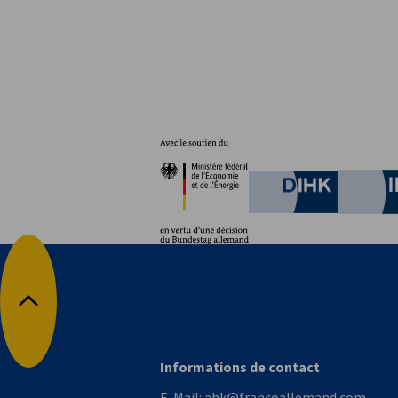
Partenaires
Ministère fédéral de l'È
German C
Retour en haut
Informations de contact
E-Mail:
ahk@francoallemand.com