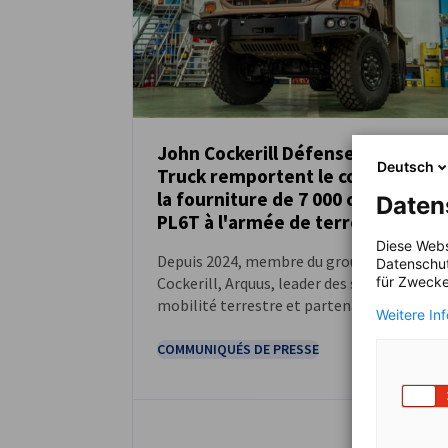
John Cockerill Défense et Daimer
Deutsch
Truck remportent le contrat pour
ACTUALITÉS
la fourniture de 7 000 camions
Daten
PL6T à l'armée de terre
Diese Webs
Depuis 2024, membre du groupe John
Datenschut
für Zwecke
Cockerill, Arquus, leader des solutions de
mobilité terrestre et partenaire historiqu
Weitere In
des armées et Daimler Truck, fabricant
allemand de véhicules industriels, unissen
COMMUNIQUÉS DE PRESSE
leurs expertises pour l’attribution du
marché PL6T (porteurs logistiques 6
tonnes).