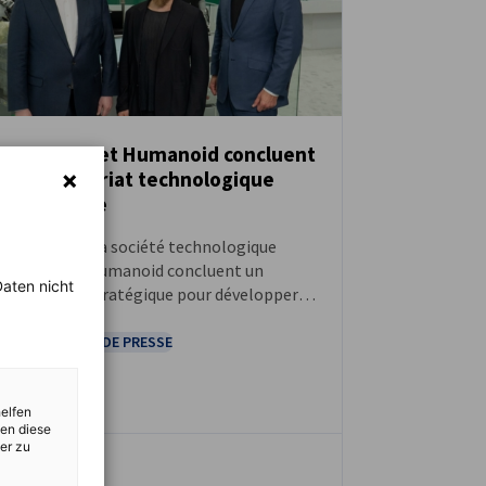
Schaeffler et Humanoid concluent
un partenariat technologique
ACTUALITÉS
stratégique
Schaeffler et la société technologique
britannique Humanoid concluent un
aten nicht
partenariat stratégique pour développer
des composants innovants destinés aux
robots humanoïdes
COMMUNIQUÉS DE PRESSE
helfen
zen diese
er zu