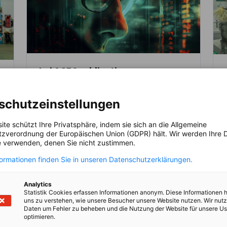
Loi AGEC : obligations
croissantes, risques de
ACTUALITÉS
responsabilité accrus
schutzeinstellungen
Pourquoi la maîtrise des données devient
ite schützt Ihre Privatsphäre, indem sie sich an die Allgemeine
décisive pour les producteurs
zverordnung der Europäischen Union (GDPR) hält. Wir werden Ihre D
 verwenden, denen Sie nicht zustimmen.
COMMUNIQUÉS DE PRESSE
e
formationen finden Sie in unseren Datenschutzerklärungen.
t
Analytics
Statistik Cookies erfassen Informationen anonym. Diese Informationen 
uns zu verstehen, wie unsere Besucher unsere Website nutzen. Wir nut
Daten um Fehler zu beheben und die Nutzung der Website für unsere Us
optimieren.