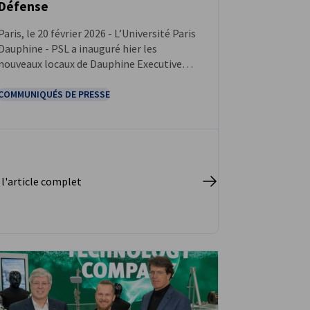
Défense
Paris, le 20 février 2026 - L’Université Paris
Dauphine - PSL a inauguré hier les
nouveaux locaux de Dauphine Executive
Education, son département de formation
continue, dans la tour Europlaza à La
COMMUNIQUÉS DE PRESSE
Défense.
 l'article complet