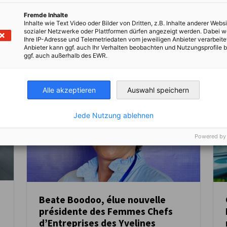
Lire l'article complet
Lire
Fremde Inhalte
Inhalte wie Text Video oder Bilder von Dritten, z.B. Inhalte anderer Websi
sozialer Netzwerke oder Plattformen dürfen angezeigt werden. Dabei 
Ihre IP-Adresse und Telemetriedaten vom jeweiligen Anbieter verarbeite
Anbieter kann ggf. auch Ihr Verhalten beobachten und Nutzungsprofile b
ggf. auch außerhalb des EWR.
Alle akzeptieren
Auswahl speichern
Jede Nutzung ablehnen
Powered by
Beate Boodoo, élue nouvelle
présidente des Femmes Chefs
ACTUALITÉS
d’Entreprises des Yvelines