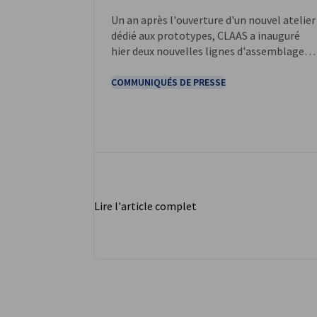
Un an après l'ouverture d'un nouvel atelier
dédié aux prototypes, CLAAS a inauguré
hier deux nouvelles lignes d'assemblage
sur son site de production de presses
agricoles à Metz-Woippy.
COMMUNIQUÉS DE PRESSE
Lire l'article complet