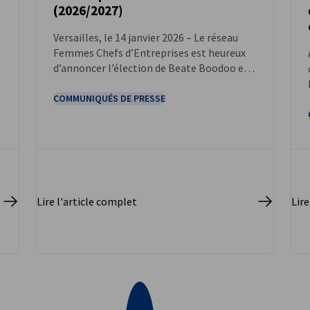
(2026/2027)
Versailles, le 14 janvier 2026 – Le réseau
Femmes Chefs d’Entreprises est heureux
d’annoncer l’élection de Beate Boodoo en
tant que présidente de la délégation des
Yvelines, succédant à Anne-Laure Bernaert.
COMMUNIQUÉS DE PRESSE
Lire l'article complet
Lire