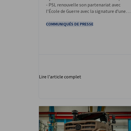
- PSL renouvelle son partenariat avec
l’École de Guerre avec la signature d’une
convention entre Mr Bruno Bouchard,
Président de l’Université Paris Dauphine -
COMMUNIQUÉS DE PRESSE
PSL et le nouveau directeur de l’École de
guerre, le général Vincent Breton.
Lire l'article complet