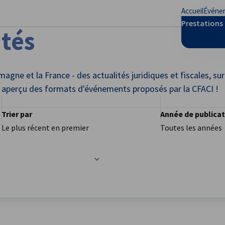
Accueil
Événe
mer les préférences
Prestations 
ités
agne et la France - des actualités juridiques et fiscales, sur
un aperçu des formats d'événements proposés par la CFACI !
Trier par
Année de publica
Le plus récent en premier
Toutes les années
ec succès