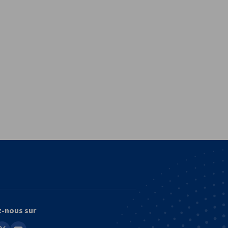
vest
z-nous sur
in
youtube