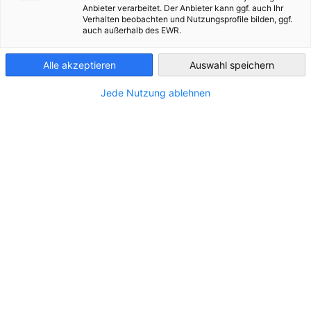
Anbieter verarbeitet. Der Anbieter kann ggf. auch Ihr
Verhalten beobachten und Nutzungsprofile bilden, ggf.
France
TOUTES LES ACTUALITÉS
COMMUNIQUÉS DE PRESSE
SERVICES
auch außerhalb des EWR.
Alle akzeptieren
Auswahl speichern
Jede Nutzung ablehnen
L’Université Paris Dauphine-PSL et l’École
de Guerre renouvellent et déploient un
partenariat stratégique innovant
ACTUALITÉS
7 juillet 2026 – L’Université Paris Dauphine - PSL