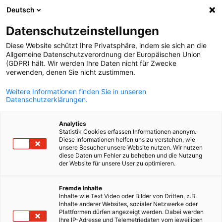
Deutsch
Ouvrir la rech
Navi
Fer
Actualités:
Téléchargements
Datenschutzeinstellungen
Diese Website schützt Ihre Privatsphäre, indem sie sich an die
Vous trouvez ici des actualités économiques sur l'Allema
Allgemeine Datenschutzverordnung der Europäischen Union
(GDPR) hält. Wir werden Ihre Daten nicht für Zwecke
et la France - des actualités juridiques et fiscales, sur le
verwenden, denen Sie nicht zustimmen.
marché du travail franco-allemand et l'actualité
Weitere Informationen finden Sie in unseren
environnementale - ainsi qu'un aperçu des formats
Datenschutzerklärungen.
d'événements proposés par la CFACI !
Analytics
Statistik Cookies erfassen Informationen anonym.
Diese Informationen helfen uns zu verstehen, wie
unsere Besucher unsere Website nutzen. Wir nutzen
diese Daten um Fehler zu beheben und die Nutzung
Afficher les filtres et le tri
der Website für unsere User zu optimieren.
French
Les options de filtrage ont été mises à jour avec succès
Fremde Inhalte
Inhalte wie Text Video oder Bilder von Dritten, z.B.
Inhalte anderer Websites, sozialer Netzwerke oder
Plattformen dürfen angezeigt werden. Dabei werden
En rapport avec Téléchargements
Ihre IP-Adresse und Telemetriedaten vom jeweiligen