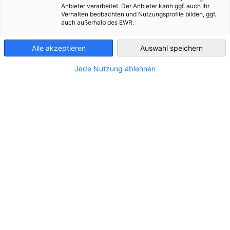
Anbieter verarbeitet. Der Anbieter kann ggf. auch Ihr
Verhalten beobachten und Nutzungsprofile bilden, ggf.
France
auch außerhalb des EWR.
Alle akzeptieren
Auswahl speichern
Jede Nutzung ablehnen
Networking-Abend
15. September 2026 | 18:30 – 21:30 Uhr
VERANSTALTUNG
Jetzt registrieren