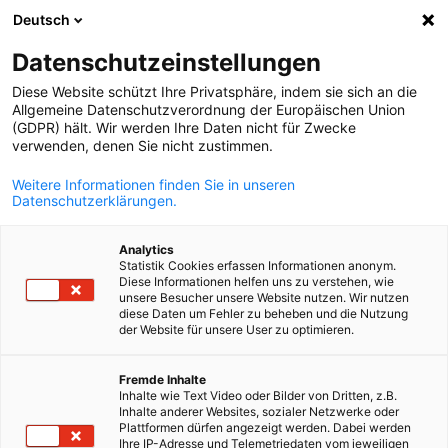
Deutsch
Suche öffnen
Navi
Ein
Veranstaltungen
Datenschutzeinstellungen
Diese Website schützt Ihre Privatsphäre, indem sie sich an die
Hier finden Sie einen Überblick zu den aktuell von der AHK
Allgemeine Datenschutzverordnung der Europäischen Union
(GDPR) hält. Wir werden Ihre Daten nicht für Zwecke
Frankreich angebotenen Veranstaltungsformaten.
verwenden, denen Sie nicht zustimmen.
Weitere Informationen finden Sie in unseren
Datenschutzerklärungen.
Filter und Sortierung anzeigen
Analytics
Filteroptionen wurden erfolgreich aktualisiert
Statistik Cookies erfassen Informationen anonym.
Diese Informationen helfen uns zu verstehen, wie
unsere Besucher unsere Website nutzen. Wir nutzen
diese Daten um Fehler zu beheben und die Nutzung
der Website für unsere User zu optimieren.
German
Fremde Inhalte
Inhalte wie Text Video oder Bilder von Dritten, z.B.
Inhalte anderer Websites, sozialer Netzwerke oder
Plattformen dürfen angezeigt werden. Dabei werden
Ihre IP-Adresse und Telemetriedaten vom jeweiligen