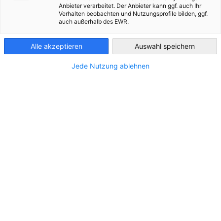
Anbieter verarbeitet. Der Anbieter kann ggf. auch Ihr
Verhalten beobachten und Nutzungsprofile bilden, ggf.
ALLE NEUIGKEITEN
DIENSTLEISTUNGEN
France
PRESSEMITTEILUNGEN
auch außerhalb des EWR.
Alle akzeptieren
Auswahl speichern
Jede Nutzung ablehnen
Hitzeschutz am Arbeitsplatz in Frankreich
und Deutschland
NEUIGKEITEN