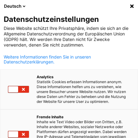
Deutsch
Suche öffnen
Navi
Ein
Info Hub:
Neuigkeiten
Datenschutzeinstellungen
Diese Website schützt Ihre Privatsphäre, indem sie sich an die
Hier finden Sie aktuelle Wirtschaftsinformationen zu
Allgemeine Datenschutzverordnung der Europäischen Union
(GDPR) hält. Wir werden Ihre Daten nicht für Zwecke
Deutschland und Frankreich – rechtlicher und steuerlicher
verwenden, denen Sie nicht zustimmen.
Art, zum deutsch-französischen Arbeitsmarkt und
Weitere Informationen finden Sie in unseren
Umweltnachrichten – sowie einen Überblick zu den von de
Datenschutzerklärungen.
AHK Frankreich angebotenen Veranstaltungsformaten.
Analytics
Statistik Cookies erfassen Informationen anonym.
Diese Informationen helfen uns zu verstehen, wie
unsere Besucher unsere Website nutzen. Wir nutzen
diese Daten um Fehler zu beheben und die Nutzung
Filter und Sortierung anzeigen
der Website für unsere User zu optimieren.
Filteroptionen wurden erfolgreich aktualisiert
German
Fremde Inhalte
Inhalte wie Text Video oder Bilder von Dritten, z.B.
Inhalte anderer Websites, sozialer Netzwerke oder
Plattformen dürfen angezeigt werden. Dabei werden
Im Zusammenhang mit Neuigkeiten
Ihre IP-Adresse und Telemetriedaten vom jeweiligen