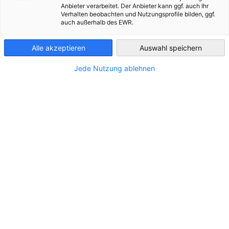
Anbieter verarbeitet. Der Anbieter kann ggf. auch Ihr
Verhalten beobachten und Nutzungsprofile bilden, ggf.
France
CATEGORY.ALL_EVENT
DIENSTLEISTUNGEN
PRESSEMITTEILUNGE
auch außerhalb des EWR.
Alle akzeptieren
Auswahl speichern
Jede Nutzung ablehnen
Deutsche Unternehmen in Frankreich:
Geschäftslage und Perspektiven 2024-2028
DOWNLOAD