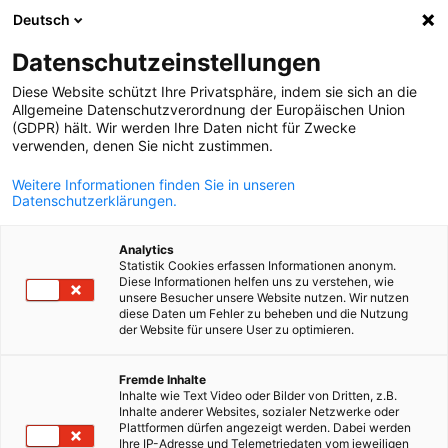
Deutsch
Suche öffnen
Navi
Ein
Info Hub:
Veranstaltungen
Datenschutzeinstellungen
Diese Website schützt Ihre Privatsphäre, indem sie sich an die
Hier finden Sie aktuelle Wirtschaftsinformationen zu
Allgemeine Datenschutzverordnung der Europäischen Union
(GDPR) hält. Wir werden Ihre Daten nicht für Zwecke
Deutschland und Frankreich – rechtlicher und steuerlicher
verwenden, denen Sie nicht zustimmen.
Art, zum deutsch-französischen Arbeitsmarkt und
Weitere Informationen finden Sie in unseren
Umweltnachrichten – sowie einen Überblick zu den von de
Datenschutzerklärungen.
AHK Frankreich angebotenen Veranstaltungsformaten.
Analytics
Statistik Cookies erfassen Informationen anonym.
Diese Informationen helfen uns zu verstehen, wie
unsere Besucher unsere Website nutzen. Wir nutzen
diese Daten um Fehler zu beheben und die Nutzung
Filter und Sortierung anzeigen
der Website für unsere User zu optimieren.
Filteroptionen wurden erfolgreich aktualisiert
German
Fremde Inhalte
Inhalte wie Text Video oder Bilder von Dritten, z.B.
Inhalte anderer Websites, sozialer Netzwerke oder
Plattformen dürfen angezeigt werden. Dabei werden
Im Zusammenhang mit Veranstaltungen
Ihre IP-Adresse und Telemetriedaten vom jeweiligen