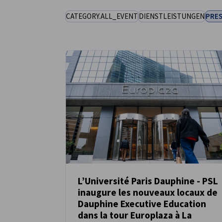
CATEGORY.ALL_EVENT
DIENSTLEISTUNGEN
PRE
France
L’Université Paris Dauphine - PSL
inaugure les nouveaux locaux de
NEUIGKEITEN
Dauphine Executive Education
dans la tour Europlaza à La