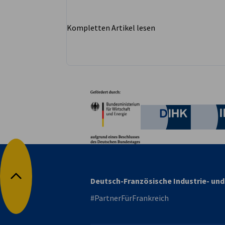
Ländern.
Kompletten Artikel lesen
Partner
Bundesministerium für W
Deutsche 
Deutsch-Französische Industrie- u
Nach oben
#PartnerFürFrankreich