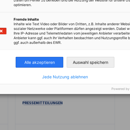
Daten um Fehler zu beheben und die Nutzung der Website für unsere Us
optimieren.
Fremde Inhalte
Inhalte wie Text Video oder Bilder von Dritten, z.B. Inhalte anderer Websi
sozialer Netzwerke oder Plattformen dürfen angezeigt werden. Dabei 
Ihre IP-Adresse und Telemetriedaten vom jeweiligen Anbieter verarbeite
Anbieter kann ggf. auch Ihr Verhalten beobachten und Nutzungsprofile b
ggf. auch außerhalb des EWR.
Verbot von nicht recycelbaren
Polystyrolverpackungen in
Alle akzeptieren
Auswahl speichern
NEUIGKEITEN
Frankreich auf 2030 verschoben
Jede Nutzung ablehnen
Die französische Regierung hat offiziell
bekannt gegeben, dass das Verbot von
Powered by
Verpackungen, die ganz oder teilweise aus
Styrolpolymeren oder -copolymeren
bestehen, nicht recycelbar sind und nicht
PRESSEMITTEILUNGEN
in einen Recyclingstrom integriert werden
können, von 2025 auf 2030 verschoben
wird.
n