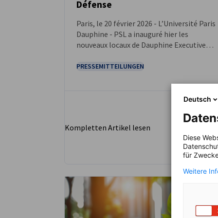
Défense
Paris, le 20 février 2026 - L’Université Paris
Dauphine - PSL a inauguré hier les
nouveaux locaux de Dauphine Executive
Education, son département de formation
continue, dans la tour Europlaza à La
PRESSEMITTEILUNGEN
Défense.
Deutsch
Daten
Kompletten Artikel lesen
Diese Webs
Datenschut
für Zwecke
Weitere In