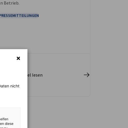
in Betrieb.
PRESSEMITTEILUNGEN
pletten Artikel lesen
aten nicht
helfen
zen diese