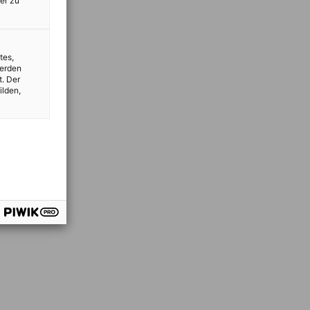
er zu
tes,
werden
t. Der
ilden,